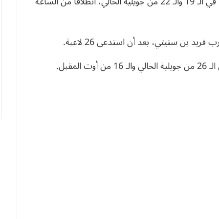
وتُجرى المقابلتان بِملعب “مصطفى شاكر” بِالبليدة، في الـ 19 والـ 22 من جويلية الحالي، انطلاقا من الساعة
يد بن ستيتي، بعد أن استدعى 26 لاعبة.
لمقبل.