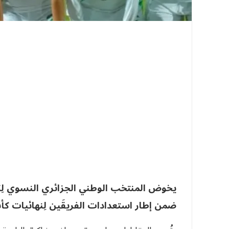
يخوض المنتخب الوطني الجزائري النسوي لِكرة 
ضمن إطار استعدادات الفريقَين لِنهائيات كأس أمم إفريقيا