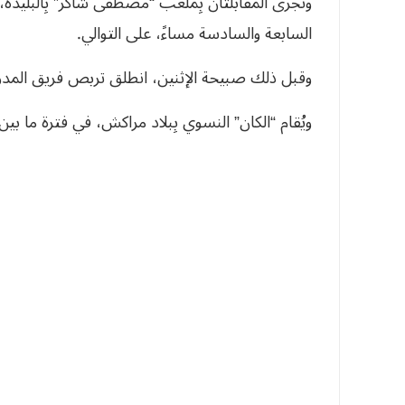
السابعة والسادسة مساءً، على التوالي.
وقبل ذلك صبيحة الإثنين، انطلق تربص فريق المدرب فر
ويُقام “الكان” النسوي بِبلاد مراكش، في فترة ما بين الـ 26 من جويلية الحالي والـ 16 من أوت ا