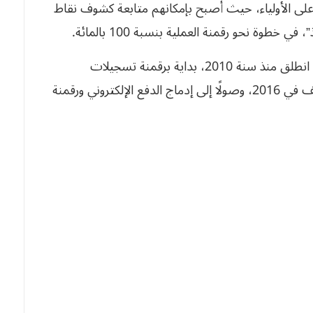
 على الأولياء، حيث أصبح بإمكانهم متابعة كشوف نقاط
خطوة نحو رقمنة العملية بنسبة 100 بالمائة.
ويُذكر أن مسار التحول الرقمي بقطاع التربية الوطنية انطلق منذ سنة 2010، بداية برقمنة تسجيلات
الامتحانات المدرسية الوطنية، ثم مسابقات التوظيف في 2016، وصولًا إلى إدماج الدفع الإلكتروني ورقمنة