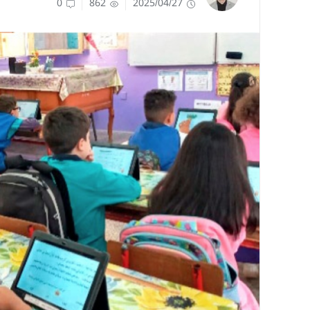
0
862
2025/04/27