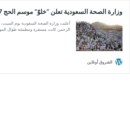
وزارة الصحة السعودية تعلن “خلوّ” موسم الحج 1447هـ من التفشيات الوبائية
الرحمن كانت مستقرة ومطمئنة طوال الموس
الشروق أونلاين