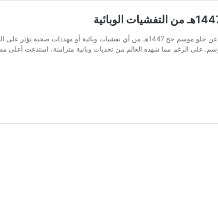
أعلنت وزارة الصحة السعودية يوم السبت، عن خلو موسم حج 1447هـ من أي تفشيات و
م. على الرغم مما شهده العالم من تحديات وبائية متزامنة، استدعت أعلى مس