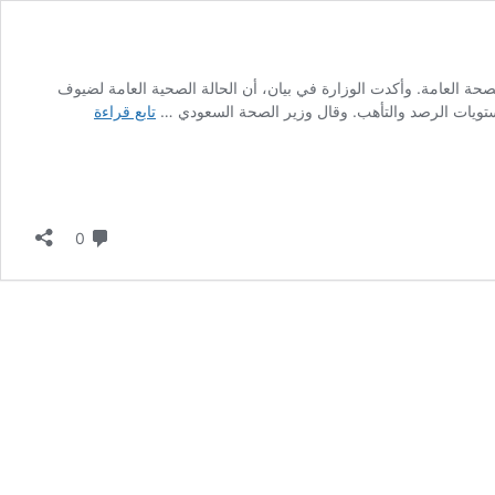
بائية أو مهددات صحية تؤثر على الصحة العامة. وأكدت الوزارة في بيان، أن الحالة الصحية العامة لضيوف
وزارة
تويات الرصد والتأهب. وقال وزير الصحة السعودي …
تابع قراءة
الصحة
السعودية
تعلن
“خلوّ”
موسم
لا تعليق
0
الحج
1447هـ
من
التفشيات
الوبائية