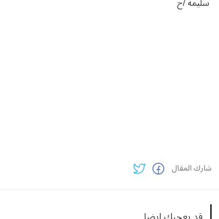
سليمة‮ /‬ح
شارك المقال
قد يعجبك ايضا