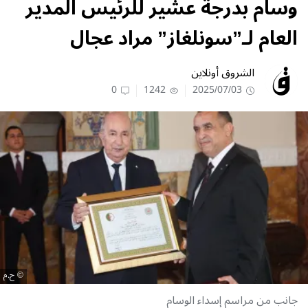
وسام بدرجة عشير للرئيس المدير
العام لـ”سونلغاز” مراد عجال
الشروق أونلاين
0
1242
2025/07/03
ح.م
جانب من مراسم إسداء الوسام