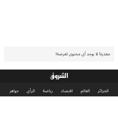
معذرة! لا يوجد أي محتوى لعرضه!
الجزائر
العالم
اقتصاد
رياضة
الرأي
جواهر
منوعات
إنفوجرافيك
الشروق News
الشروق TV
الشروق العربي