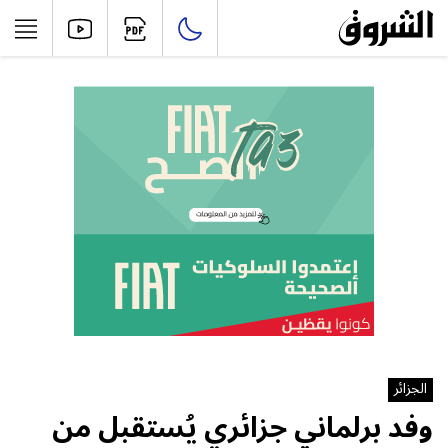
الجزائر
وفد برلماني جزائري يُستقبل من