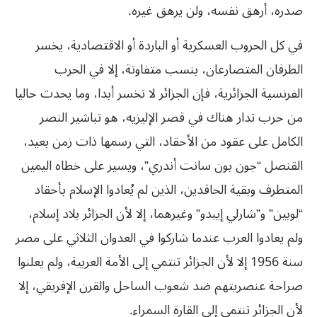
صدره، أرهق نفسه، ولن يرهق غيره.
في كل الحروب العسكرية أو الباردة أو الاقتصادية، يخسر
الطرفان المتصارعان، بنسب متفاوتة، إلا في الحرب
الفرنسية الجزائرية، فإن الجزائر لا تخسر أبدا، وما يحدث حاليا
من حرب تدار هناك في قصر الإليزيه، هو تباشير النصر
الكامل على عقود من الأحقاد، التي رسمها ذات زمن بعيد،
القنصل “جون بون سانت أندري”، ويسير على خطاه اليمين
المتطرف وبقية الحاقدين، الذين لم يُعادوا الإسلام بأحقاد
“لوبين” و”شارلي إيبدو” وغيرهما، إلا لأن الجزائر بلاد إسلام،
ولم يعادوا العرب عندما شاركوا في العدوان الثلاثي على مصر
سنة 1956 إلا لأن الجزائر تنتمي إلى الأمة العربية، ولم يعلنوا
صراحة عنصريتهم ضد شعوب الساحل والقرن الإفريقي، إلا
لأن الجزائر تنتمي إلى القارة السمراء.