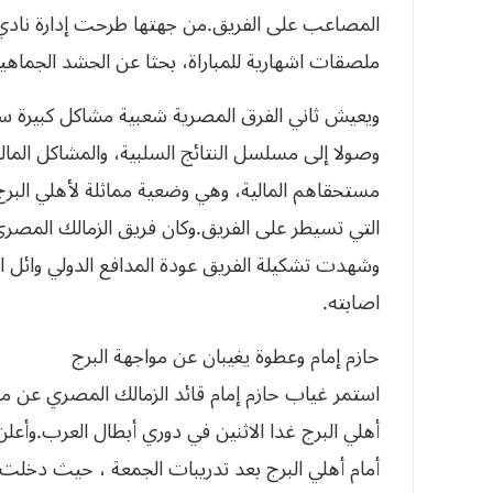
المصاعب على الفريق.من جهتها طرحت إدارة نادي ال
ملصقات اشهارية للمباراة، بحثا عن الحشد الجماهيري
ويعيش ثاني الفرق المصرية شعبية مشاكل كبيرة س
وصولا إلى مسلسل النتائج السلبية، والمشاكل المال
مستحقاهم المالية، وهي وضعية مماثلة لأهلي البرج،
التي تسيطر على الفريق.وكان فريق الزمالك المص
وشهدت تشكيلة الفريق عودة المدافع الدولي وائل ا
اصابته.
حازم إمام وعطوة يغيبان عن مواجهة البرج
استمر غياب حازم إمام قائد الزمالك المصري عن مب
أهلي البرج غدا الاثنين في دوري أبطال العرب.وأعلن
أمام أهلي البرج بعد تدريبات الجمعة ، حيث دخلت ا