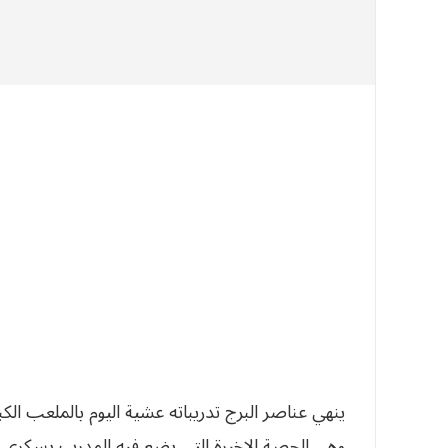
ينهي عناصر البرج تدريباته عشية اليوم بالملعب الكب
وهي الحصة الاخيرة التي يضع فيه المدرب بسكري آ