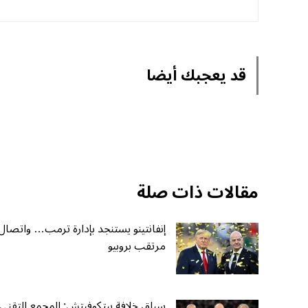
قد يعجبك أيضا
مقالات ذات صلة
إنفانتينو يستنجد بإدارة ترمب… واتصال
مرتقب بروبيو
سباق خلافة بيتكوفيتش: المجمع التقني