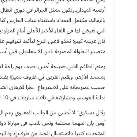
أرضية الميدان.ويكون ممثل الجزائر في دوري ابطال 
بالزمالك مكتمل التعداد باستثناء غياب الحارس كيا
التي تعرض لها في اللقاء الأخير للأهلي أمام المول
فان عزيمة كبيرة تحذو لاعبي البرج لتأكيد تفوقهم ع
متصدر البطولة المصرية نادي الاسماعيلي قبل أسب
ومنح الطاقم الفني صبيحة أمس نصف يوم راحة للاع
بمسجد الأزهر، ويقيم الفريق في ظروف مميزة بفن
حسب تصريحاته على الاسترجاع، نظرا للارهاق الشدي
بداية الموسم، ومشاركته في ثلاث مباريات في 10 ايام.
وقال بسكري” لا أخشى من الجانب المعنوي رغم الهزي
أؤمن بان المهمة مختلفة ونخن نلعب في مباراة دولية
المتحدث كثيرا بالاستقبال الجيد من طرف إدارة ال