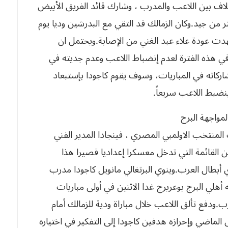
لاف بين اللاعب والمدرب ، وشارك قائد الفريق الأبيض
من جيد.وكان الزمالك قد التقي مع البدرشين وديا يوم
را بنتيجة 6-1 في مباراة شهدت عودة علاء عبد الغني من الإصابة.ويحتمل ان
هذه الفترة لعدم إنضباط اللاعب وعدم جديته في
اركاته في المباريات، وسوف يقوم كاجودا بإستبعاد
ينضبط اللاعب سريعاً.
مواجهة البرج
المنتخب الاولمبي المصري ، فينجادا المدير الفني
القائمة التي تدخل معسكرا إعداديا قصيرا هذا
 أبطال العرب.وينوي البرتغالي مانويل كاجودا مدرب
 أهلي البرج بوعريرج غدا الاثنين في أولى مباريات
.ودفع تألق اللاعب خلال مباراة ودية للزمالك أمام
الماضي وإحرازه هدفين كاجودا إلى التفكير في اختياره