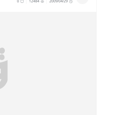
0
12484
2009/04/29