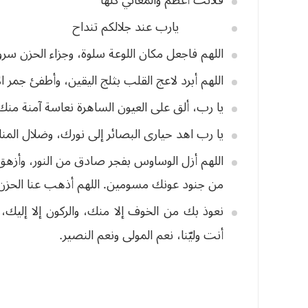
يارب
عند
جلالكم
تنداح
اللهم
فاجعل
مكان
اللوعة
سلوة،
وجزاء
الحزن
سرور
اللهم
أبرد
لاعج
القلب
بثلج
اليقين،
وأطفئ
جمر
ا
يا
رب،
ألق
على
العيون
الساهرة
نعاسة
آمنة
منك
يا
رب
اهد
حيارى
البصائر
إلى
نورك،
وضلال
المن
اللهم
أزل
الوساوس
بفجر
صادق
من
النور،
وأزهق
من
جنود
عونك
مسومين
.
اللهم
أذهب
عنا
الحزن
نعوذ
بك
من
الخوف
إلا
منك،
والركون
إلا
إليك،
أنت
وليّنا،
نعم
المولى
ونعم
النصير
.