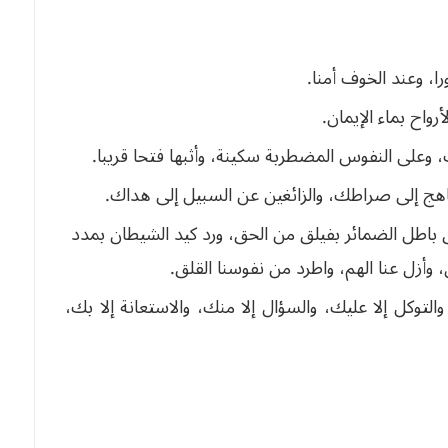
ا،
وعند
الخوف
أمنا
.
لأرواح
بماء
الإيمان
.
،
وعلى
النفوس
المضطربة
سكينة،
وأثبها
فتحا
قريبا
.
اهج
إلى
صراطك،
والزائغين
عن
السبيل
إلى
هداك
.
باطل
الضمائر
بفيلق
من
الحق،
ورد
كيد
الشيطان
بمدد
،
وأزل
عنا
الهم،
واطرد
من
نفوسنا
القلق
.
والتوكل
إلا
عليك،
والسؤال
إلا
منك،
والاستعانة
إلا
بك،