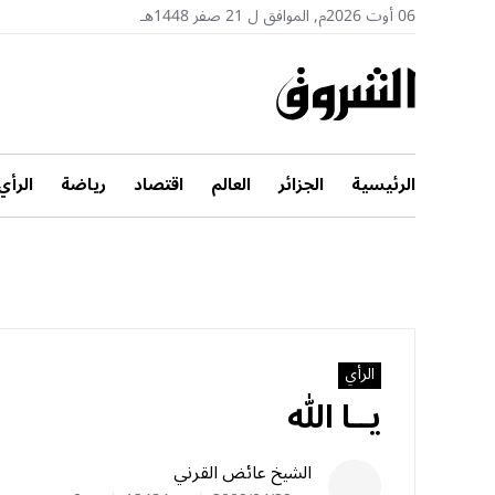
06 أوت 2026م, الموافق ل 21 صفر 1448هـ
الرئيسية
الجزائر
العالم
اقتصاد
رياضة
الرأي
الرأي
يــا الله
الشيخ عائض القرني