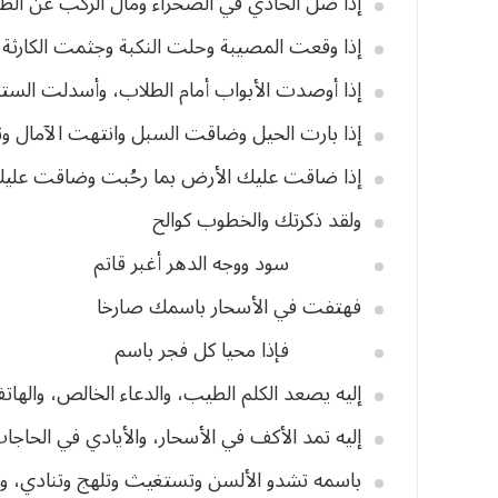
إذا
ضل
الحادي
في
الصحراء
ومال
الركب
عن
الط
إذا
وقعت
المصيبة
وحلت
النكبة
وجثمت
الكارثة،
إذا
أوصدت
الأبواب
أمام
الطلاب،
وأسدلت
الستو
إذا
بارت
الحيل
وضاقت
السبل
وانتهت
الآمال
و
إذا
ضاقت
عليك
الأرض
بما
رحُبت
وضاقت
علي
ولقد
ذكرتك
والخطوب
كوالح
سود
ووجه
الدهر
أغبر
قاتم
فهتفت
في
الأسحار
باسمك
صارخا
فإذا
محيا
كل
فجر
باسم
إليه
يصعد
الكلم
الطيب،
والدعاء
الخالص،
والهات
إليه
تمد
الأكف
في
الأسحار،
والأيادي
في
الحاجا
باسمه
تشدو
الألسن
وتستغيث
وتلهج
وتنادي،
و