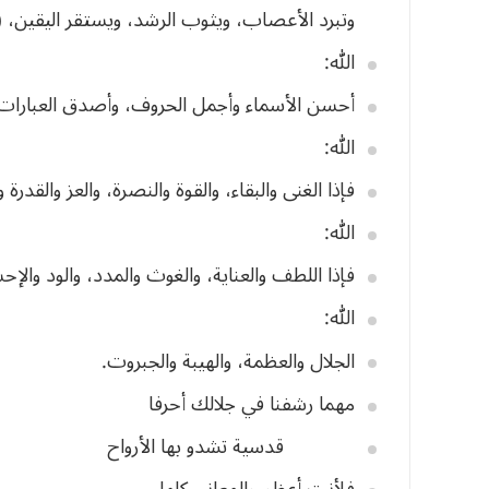
وتبرد
الأعصاب،
ويثوب
الرشد،
ويستقر
اليقين،
(
الله
:
أحسن
الأسماء
وأجمل
الحروف،
وأصدق
العبارات
الله
:
فإذا
الغنى
والبقاء،
والقوة
والنصرة،
والعز
والقدرة
و
الله
:
فإذا
اللطف
والعناية،
والغوث
والمدد،
والود
والإح
الله
:
الجلال
والعظمة،
والهيبة
والجبروت
.
مهما
رشفنا
في
جلالك
أحرفا
قدسية
تشدو
بها
الأرواح
فلأنت
أعظم
والمعاني
كلها