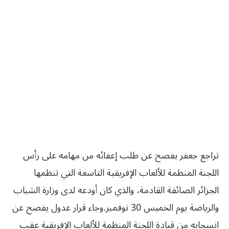
‬والرياضة‮ ‬يوم‮ ‬الخميس‮ ‬30‭ ‬نوفمبر‮.‬وجاء قرار عدول يفصح عن
انسحابه من قيادة اللجنة المنظمة للألعاب الإفريقية عقب