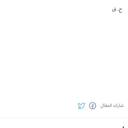
ح‮. ‬ق‮ ‬
شارك المقال