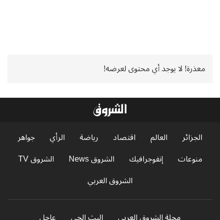
معذرة! لا يوجد أي محتوى لعرضه!
الجزائر
العالم
اقتصاد
رياضة
الرأي
جواهر
منوعات
إنفوجرافيك
الشروق News
الشروق TV
الشروق العربي
مجلة الشروق العربي
البث الحي
عاجل