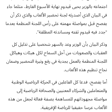
اجتماعه بالوزير يحيى ڤيدوم نهاية الأسبوع الفارط، مثلما جاء
في البيان الذي أصدرته لجنة تحضير الألعاب والذي ذكر أن
يفصح قبل بمواصلة مهمته على رأس اللجنة المنظمة بعدما
“جدد فيه ڤيدوم‮ ‬ثقته‮ ‬ومساندته‮ ‬المطلقة‮”.‬
وذكر‮ ‬البيان‮ ‬بأن‮ ‬الوزير‮ ‬وعد‮ ‬بالسهر‮ ‬شخصيا‮ ‬على‮ ‬تذليل‮ ‬كل‮
‬العقبات‮ ‬والصعوبات‮ ‬من‮ ‬أجل‮ ‬السماح‮ ‬لكل‮ ‬هيئات‮ ‬وهياكل‮
‬اللجنة‮ ‬المنظمة‮ ‬بالعمل‮ ‬بجدية‮ ‬في‮ ‬رفع‮ ‬وتيرة‮ ‬التحضير‮ ‬وضمان‮
‬نجاح‮ ‬تنظيم‮ ‬هذه‮ ‬الألعاب‮. ‬
أما‮ ‬يفصح،‮ ‬فدعا‮ ‬كل‮ ‬الفاعلين‮ ‬في‮ ‬الحركة‮ ‬الرياضية‮ ‬الوطنية‮
‬والمتعاملين‮ ‬والشركاء‮ ‬المعنيين‮ ‬والصحافة‮ ‬الرياضية‮ ‬إلى‮
‬مواصلة‮ ‬مجهوداتهم‮ ‬للمساهمة‮ ‬بصفة‮ ‬فعالة‮ ‬لجعل‮ ‬من‮ ‬هذه‮
‬الألعاب‮ ‬عرسا‮ ‬حقيقيا‮ ‬للرياضة‮ ‬الإفريقية‮.‬