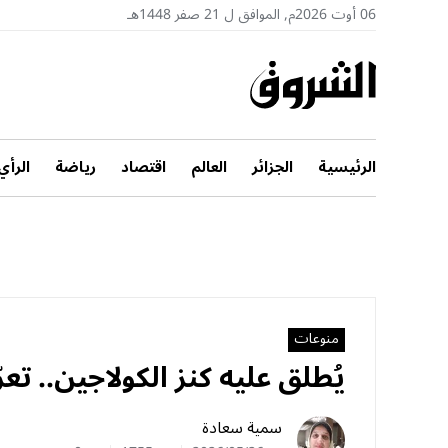
06 أوت 2026م, الموافق ل 21 صفر 1448هـ
الرئيسية
الجزائر
العالم
اقتصاد
رياضة
الرأي
منوعات
يُطلق عليه كنز الكولاجين.. تع
سمية سعادة