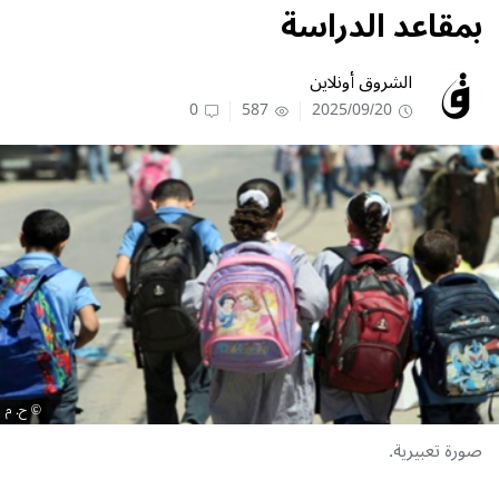
بمقاعد الدراسة
الشروق أونلاين
0
587
2025/09/20
ح. م
صورة تعبيرية.