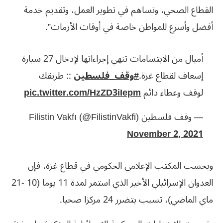
القطاع الصحي، وتساهم في تطوير العمل، وتقديم خدمة
أفضل وأسرع للمواطن خاصة في أوقات الأزمات”.
أميال من الابتسامات تنهي إجراءاتها لإدخال 27 سيارة
إسعاف لقطاع غزة.
#وقف_فلسطين
:: طريقك
لوقف وعطاء دائم
pic.twitter.com/HzZD3iIepm
— وقف فلسطين Filistin Vakfı (@FilistinVakfi)
November 2, 2021
وبحسب المكتب الإعلامي الحكومي في قطاع غزة، فإن
العدوان الإسرائيلي الأخير الذي استمر لمدة 11 يوما (10 -21
ماي الماضي)، تسبب بتضرر 24 مركزا صحيا.