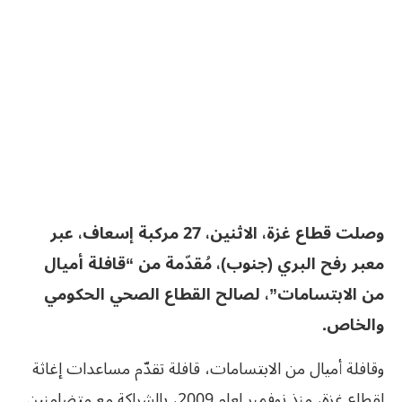
وصلت قطاع غزة، الاثنين، 27 مركبة إسعاف، عبر
معبر رفح البري (جنوب)، مُقدّمة من “قافلة أميال
من الابتسامات”، لصالح القطاع الصحي الحكومي
والخاص.
وقافلة أميال من الابتسامات، قافلة تقدّم مساعدات إغاثة
لقطاع غزة، منذ نوفمبر لعام 2009، بالشراكة مع متضامنين