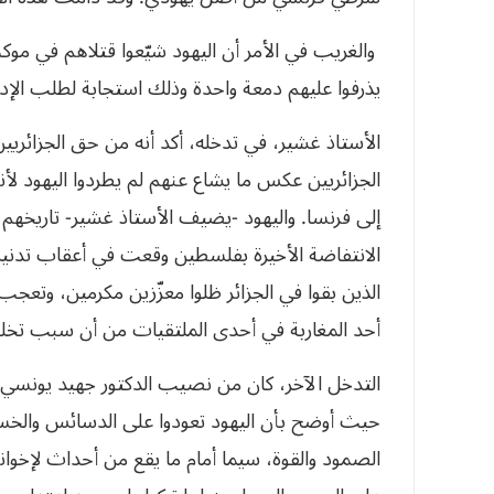
‬يذرفوا‮ ‬عليهم‮ ‬دمعة‮ ‬واحدة‮ ‬وذلك‮ ‬استجابة‮ ‬لطلب‮ ‬الإدارة‮ ‬الفرنسية‭.‬
الأستاذ غشير، في تدخله، أكد أنه من حق الجزائريي
الجزائريين عكس ما يشاع عنهم لم يطردوا اليهود لأنه
إلى فرنسا. واليهود -يضيف الأستاذ غشير- تاريخهم ملي
الانتفاضة الأخيرة بفلسطين وقعت في أعقاب تدني
الذين بقوا في الجزائر ظلوا معزّزين مكرمين، وتعج
أحد المغاربة في أحدى الملتقيات‮ ‬من‮ ‬أن‮ ‬سبب‮ ‬تخلف‮ ‬الجزائريين‮ ‬يعود‮ ‬إلى‭ ‬قتلهم‮ ‬لمغني‮ ‬يهودي‮ (‬ريمون‮)!‬
التدخل الآخر، كان من نصيب الدكتور جهيد يونسي، 
حيث أوضح بأن اليهود تعودوا على الدسائس والخسة
الصمود والقوة، سيما أمام ما يقع من أحداث لإخوا