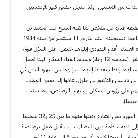
حقيقة عبارة عن ملخص لما كتبه الشيخ عبد الحميد بن
باديس في صحيفة الشهاب وحمل المقال عنوان: فاجعة قسنطينة، نشر بتاريخ 11 سبتمبر من سنة 1934،
 العشاء، أقدم اليهودي إيلياهو خليفي، على التبوّل فوق
حائط مسجد سيدي لخضر وراح بعدها يسبّ المصلين (عددهم 12 رجلا) وبعدها استاء السكان لهذا الفعل
لهما وانظم بعدها إليهما جيرانهما من اليهود الذين في
ن باديس والدكتور بن جلول، عادوا إلى نفس الفعلة..
انينهم على رؤوس السكان ورميهم بالرصاص، مما سبّب
وردا على هذا الاعتداء، هاجم السكان محلات ومنازل اليهود بحي الشارع وقتلوا منهم ما بين 25 و32 شخصا
إلى غاية منطقة عين البيضاء، حيث قتل طفل برصاصة
عا كاملا، أي من يوم 5 إلى غاية 11 أوت.