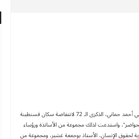
لأول مرة، تمّ إحياء يوم أمس بالمركز الثقافي الإسلامي أحمد حماني، الذكرى الـ 72 لانتفاضة سكان قسنطينة
لحواضر”، واستدعت لذلك مجموعة من الأساتذة ورؤساء