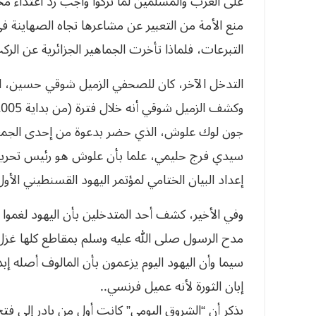
على العرب والمسلمين لما تركوا واجب رد اعتداء م
منع الأمة من التعبير عن مشاعرها تجاه الصهاينة 
التبرعات، فلماذا تأخرت الجماهير الجزائرية‮ ‬عن‮ ‬الركب‮ ‬وهي‮ ‬التي‮ ‬كانت‮ ‬قبلة‮ ‬للثوار‮ ‬وأهل‮ ‬الحق‭.‬
التدخل الآخر، كان للصحفي الزميل شوقي حسين، ال
‬إعداد‮ ‬البيان‮ ‬الختامي‮ ‬لمؤتمر‮ ‬اليهود‮ ‬القسنطيني‮ ‬الأول‮ ‬بتاريخ‮ ‬27‮ ‬ـ‮ ‬28‮ ‬ـ‮ ‬29‮ ‬مارس‮ ‬2005‮ ‬‭.‬
وفي الأخير، كشف أحد المتدخلين بأن اليهود لغموا
مدح الرسول صلى الله عليه وسلم بمقاطع كلها غز
‬إبان‮ ‬الثورة‮ ‬لأنه‮ ‬عميل‮ ‬فرنسي‭..‬‮ ‬
يذكر‮ ‬أن‮ “‬الشروق‮ ‬اليومي‮” ‬كانت‮ ‬أول‮ ‬من‮ ‬بادر‮ ‬إلى‭ ‬فتح‮ ‬ملف‮ ‬معركة‮ ‬اليهود‮ ‬بقسنطينة‭.‬