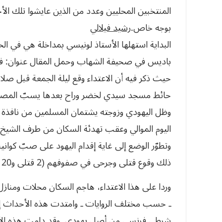
‬بوجه‮ ‬خاص‭.‬
رشيد‮ ‬فيلالي
البداية استهلها الأستاذ لونيسي بمداخلة هي في ال
حيث ذكر فيه أن الاعتداء وقع ليلة الجمعة قبل صلاة
وظل اليهودي وزوجته يشتمان المسلمين من نافذة مح
اليوم الموالي وعقب تهدئة السكان من طرف الشيخ ب
وتطوّر الوضع إلى غاية إقدام اليهود على صبّ كو
ذلك وقوع قتلى وجرحى في صفوفهم (2 قتلى و20 جريحا).
ـ حسب مختلف الروايات ـ وامتدت هذه الأحداث 
شرطي فرنسي من أصل يهودي. وقد دامت هذه الأحداث أسبو‮‬‮‬‮‬‮‬‮‬‮‬