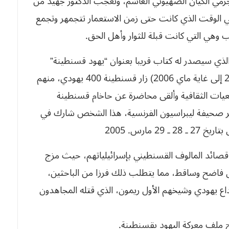
جرمي الكيان الصهيوني الغاشم، وتعجّب الدكتور جهيد من
في الوقت الذي كانت حتى زمن الاستعمار تتجمهر وتجمع
ذي سيصدر له كتاب قريبا بعنوان “يهود قسنطينة”
وكشف الزميل شوقي أنه خلال فترة (من بداية 2005 إلى غاية ماي 2006) زار قسنطينة 400 يهودي، منهم
 قصائد المالوف القسنطيني بإسرائيلياتهم، حيث مزج
ل فاضح وساقط، مما يتطلب ذلك فرزا من الباحثين،