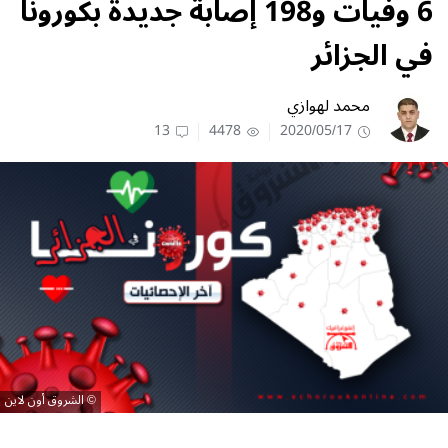
6 وفيات و198 إصابة جديدة بكورونا
في الجزائر
محمد لهوازي
13
4478
2020/05/17
الشروق أون لاين