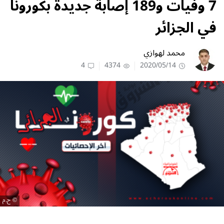
7 وفيات و189 إصابة جديدة بكورونا
في الجزائر
محمد لهوازي
4
4374
2020/05/14
ح.م