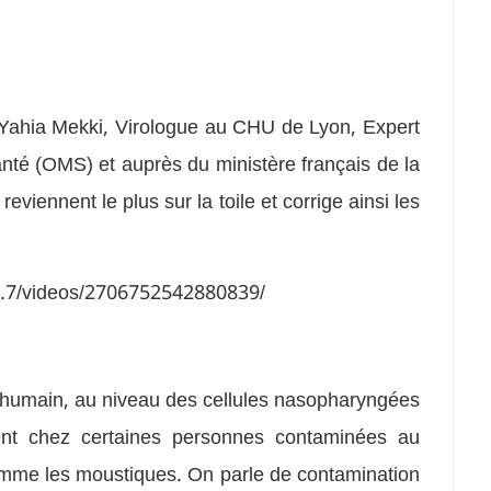
 Yahia Mekki, Virologue au CHU de Lyon, Expert
nté (OMS) et auprès du ministère français de la
viennent le plus sur la toile et corrige ainsi les
td.7/videos/2706752542880839/
tra humain, au niveau des cellules nasopharyngées
ent chez certaines personnes contaminées au
comme les moustiques. On parle de contamination