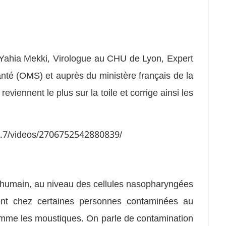
 Yahia Mekki, Virologue au CHU de Lyon, Expert
nté (OMS) et auprès du ministère français de la
viennent le plus sur la toile et corrige ainsi les
td.7/videos/2706752542880839/
tra humain, au niveau des cellules nasopharyngées
ent chez certaines personnes contaminées au
comme les moustiques. On parle de contamination