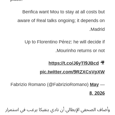
Benfica want Mou to stay at all costs but
aware of Real talks ongoing; it depends on
Madrid.
Up to Florentino Pérez: he will decide if
Mourinho returns or not.
https://t.co/J6yTl9JBcd
🎥
pic.twitter.com/9RZXCsVpXW
May
— Fabrizio Romano (@FabrizioRomano)
8, 2026
وأضاف الصحفي الإيطالي أن نادي بنفيكا يرغب في استمرار