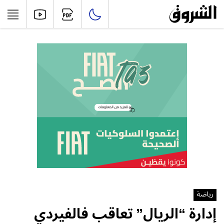
رياضة
إدارة “الريال” تعاقب فالفيردي