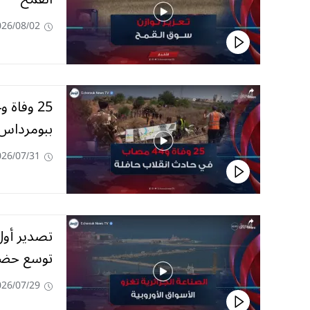
026/08/02
ببومرداس
026/07/31
تصدير أول 
توسع حضور
026/07/29