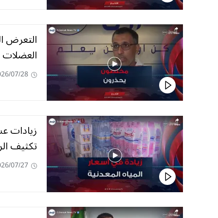
التعرض ال
العضلات
026/07/28
زيادات عشو
تكثيف الر
026/07/27