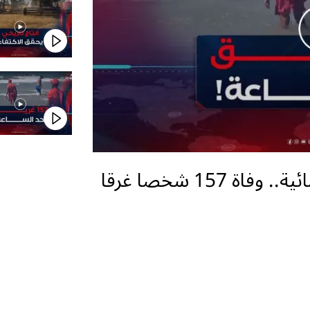
خطر السباحة في المسطحات المائية.. وفاة 157 شخصا غرقا