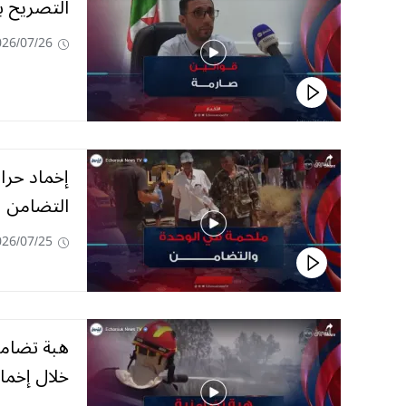
التصريح ب
026/07/26
إخماد حرا
التضامن
026/07/25
هبة تضامن
خلال إخماد