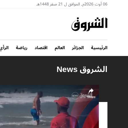
06 أوت 2026م, الموافق ل 21 صفر 1448هـ
الرئيسية
الجزائر
العالم
اقتصاد
رياضة
الرأي
الشروق News