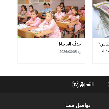
لكاش”
حذفُ العربية!
دية
2026/08/05
تواصل معنا