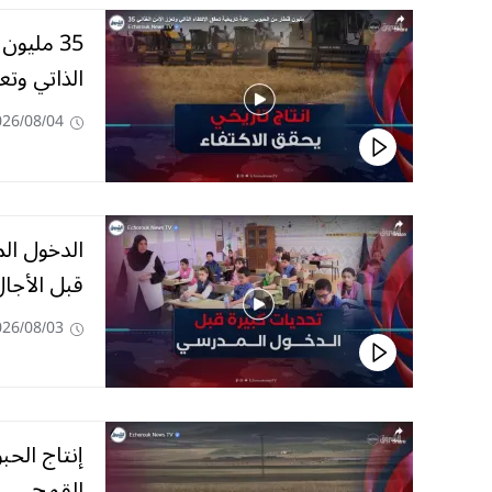
35 مليو
الذاتي وتع
026/08/04
الدخول ال
قبل الأجا
026/08/03
إنتاج الحب
القمح