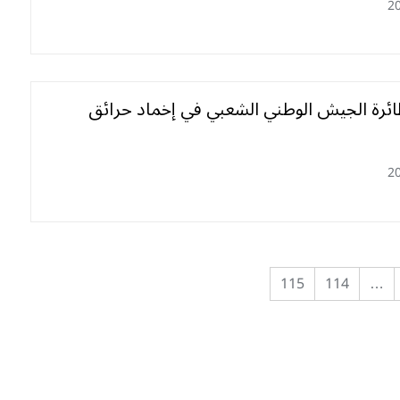
2
ئرة الجيش الوطني الشعبي في إخماد حرائق
2
115
114
…