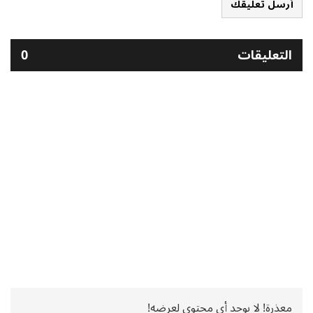
أرسل تعليقك
التعليقات
0
معذرة! لا يوجد أي محتوى لعرضه!