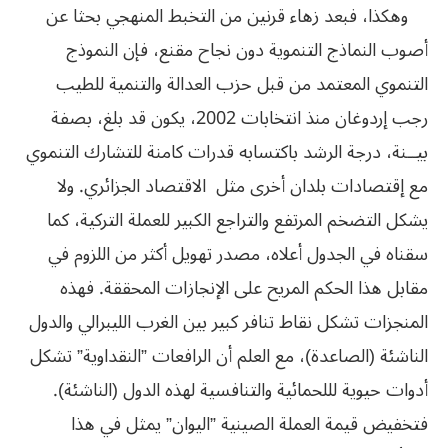
وهكذا، فبعد زهاء قرنين من التخبط المنهجي بحثا عن
أصوب النماذج التنموية دون نجاح مقنع، فإن النموذج
التنموي المعتمد من قبل حزب العدالة والتنمية للطيب
رجب إردوغان منذ انتخابات 2002، يكون قد بلغ، بصفة
بيــنة، درجة الرشد باكتسابه قدرات كامنة للتشارك التنموي
مع إقتصادات بلدان أخرى مثل الاقتصاد الجزائري. ولا
يشكل التضخم المرتفع والتراجع الكبير للعملة التركية، كما
سقناه في الجدول أعلاه، مصدر تهويل أكثر من اللزوم في
مقابل هذا الحكم المريح على الإنجازات المحققة. فهذه
المنجزات تشكل نقاط تنافر كبير بين الغرب الليبرالي والدول
الناشئة (الصاعدة)، مع العلم أن الرافعات ”النقداوية” تشكل
أدوات حيوية لللحمائية والتنافسية لهذه الدول (الناشئة).
فتخفيض قيمة العملة الصينية ”اليوان” يمثل في هذا