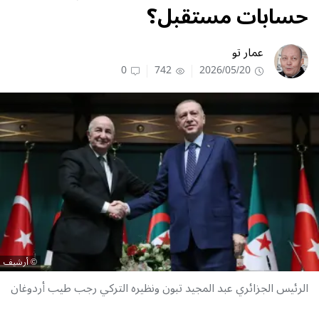
حسابات مستقبل؟
عمار تو
0
742
2026/05/20
أرشيف
الرئيس الجزائري عبد المجيد تبون ونظيره التركي رجب طيب أردوغان