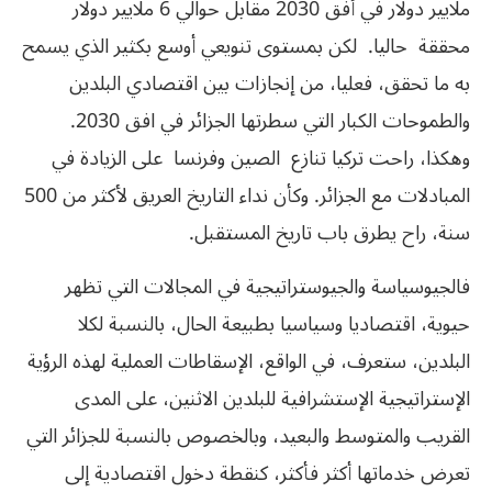
ملايير دولار في أفق 2030 مقابل حوالي 6 ملايير دولار
محققة حاليا. لكن بمستوى تنويعي أوسع بكثير الذي يسمح
به ما تحقق، فعليا، من إنجازات بين اقتصادي البلدين
والطموحات الكبار التي سطرتها الجزائر في افق 2030.
وهكذا، راحت تركيا تنازع الصين وفرنسا على الزيادة في
المبادلات مع الجزائر. وكأن نداء التاريخ العريق لأكثر من 500
سنة، راح يطرق باب تاريخ المستقبل.
فالجيوسياسة والجيوستراتيجية في المجالات التي تظهر
حيوية، اقتصاديا وسياسيا بطبيعة الحال، بالنسبة لكلا
البلدين، ستعرف، في الواقع، الإسقاطات العملية لهذه الرؤية
الإستراتيجية الإستشرافية للبلدين الاثنين، على المدى
القريب والمتوسط والبعيد، وبالخصوص بالنسبة للجزائر التي
تعرض خدماتها أكثر فأكثر، كنقطة دخول اقتصادية إلى