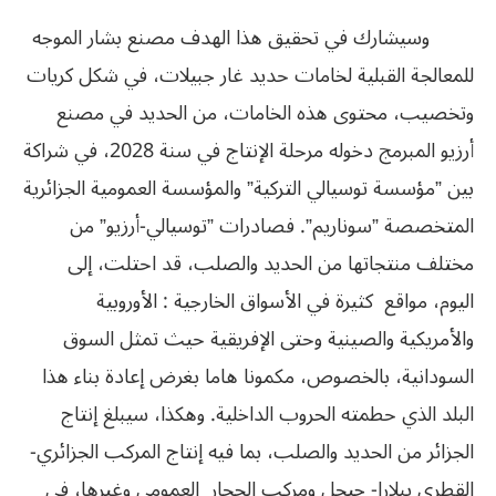
وسيشارك في تحقيق هذا الهدف مصنع بشار الموجه
للمعالجة القبلية لخامات حديد غار جبيلات، في شكل كريات
وتخصيب، محتوى هذه الخامات، من الحديد في مصنع
أرزيو المبرمج دخوله مرحلة الإنتاج في سنة 2028، في شراكة
بين ”مؤسسة توسيالي التركية” والمؤسسة العمومية الجزائرية
المتخصصة ”سوناريم”. فصادرات ”توسيالي-أرزيو” من
مختلف منتجاتها من الحديد والصلب، قد احتلت، إلى
اليوم، مواقع كثيرة في الأسواق الخارجية : الأوروبية
والأمريكية والصينية وحتى الإفريقية حيث تمثل السوق
السودانية، بالخصوص، مكمونا هاما بغرض إعادة بناء هذا
البلد الذي حطمته الحروب الداخلية. وهكذا، سيبلغ إنتاج
الجزائر من الحديد والصلب، بما فيه إنتاج المركب الجزائري-
القطري ببلارا- جيجل ومركب الحجار العمومي وغيرها، في