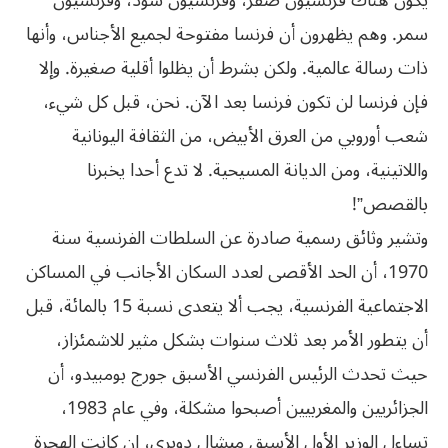
يكون هناك فرنسيون صفر، وفرنسيون سود، وفرنسيون
سمر. وهم يظهرون أن فرنسا مفتوحة لجميع الأجناس، وأنها
ذات رسالة عالمية. ولكن بشرط أن يظلوا أقلية صغيرة. وإلا
فإن فرنسا لن تكون فرنسا بعد الآن. نحن، قبل كل شيء،
شعب أوروبي من العرق الأبيض، من الثقافة اليونانية
واللاتينية، ومن الديانة المسيحية. لا تدع أحدا يخبرنا
بالقصص”!
وتشير وثائق رسمية صادرة عن السلطات الفرنسية سنة
1970، أن الحد الأقصى لعدد السكان الأجانب في المساكن
الاجتماعية الفرنسية، يجب ألا يتعدى نسبة 15 بالمائة، قبل
أن يتطور الأمر بعد ثلاث سنوات بشكل مثير للاشمئزاز،
حيث تحدث الرئيس الفرنسي الأسبق جورج بومبيدو، أن
الجزائريين والمغربيين أصبحوا مشكلة، وفي عام 1983،
تساءل الوزير الأول الأسبق ميشال دوبري، إن كانت الهجرة