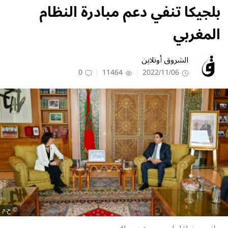
بلجيكا تنفي دعم مبادرة النظام
المغربي
الشروق أونلاين
0
11464
2022/11/06
ح.م