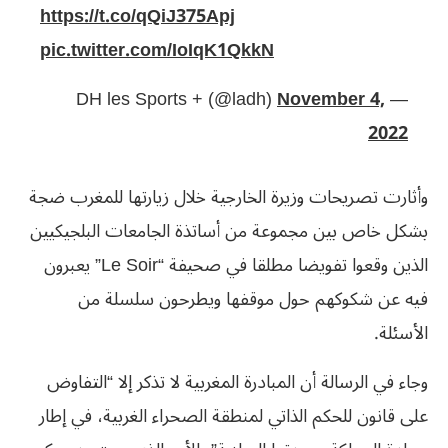
https://t.co/qQiJ375Apj
pic.twitter.com/IoIqK1QkkN
November 4,
— DH les Sports + (@ladh)
2022
وأثارت تصريحات وزيرة الخارجية خلال زيارتها للمغرب ضجة
بشكل خاص بين مجموعة من أساتذة الجامعات البلجيكيين
الذين وقعوا تفويضا مطلقا في صحيفة “Le Soir” يعبرون
فيه عن شكوكهم حول موقفها ويطرحون سلسلة من
الأسئلة.
وجاء في الرسالة أن المبادرة المغربية لا تذكر إلا “التفاوض
على قانون للحكم الذاتي لمنطقة الصحراء الغربية، في إطار