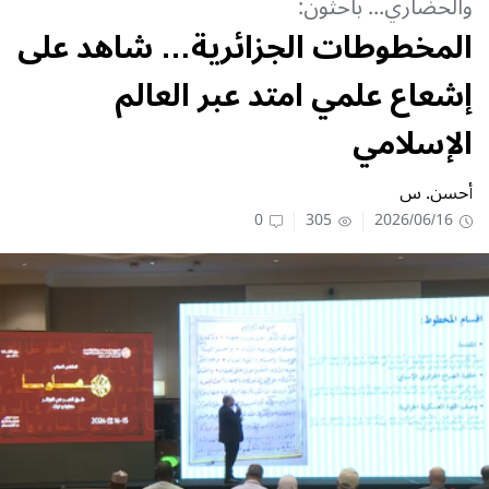
والحضاري... باحثون:
المخطوطات الجزائرية… شاهد على
إشعاع علمي امتد عبر العالم
الإسلامي
أحسن. س
0
305
2026/06/16