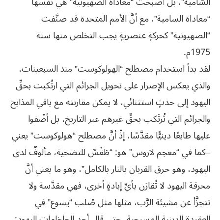
السَّامية”، بل أصبحت “معاداة الصهيونية” هي نفسها
“معاداة السامية”، مع أنَّ الأمم المتحدة قد صنَّفت
“الصهيونية” كحركةٍ عنصريةٍ يجب التخلص منها سنة
1975م.
لقد بدأ استخدام مصطلح “الهولوكوست” منذ السبعينات،
والذي يعكس الإصرار على تحويل الجرائم التي ارتُكبت بحقِّ
اليهود إلى حدثٍ استثنائي، لا يمكن مقارنته مع باقي المذابح
والجرائم التي تُرتَكب بحقِّ غيرهم عبر التاريخ، بل أضْفوا
عليها طابعًا دينيًّا مقدَّسًا، إذْ أنَّ مصطلح “هولوكوست” يعني
–كما في “معجم لاروس” هو: “طَقْسٌ للتضحية، مألوفٌ لدى
اليهود، وهو حرق القربان بالنار بالكامل”، وهو ما يعني أنَّ
محرقة اليهود لا تُقارَن بأيِّ إبادةٍ أخرى، فهي مقدَّسة ولا
تتجزَّأ عن مشيئة الرَّب، مثلها مثل صُلب “يسوع” في
العقيدة الدينية المسيحية، حتى قال أحد الحاخامات اليهود: