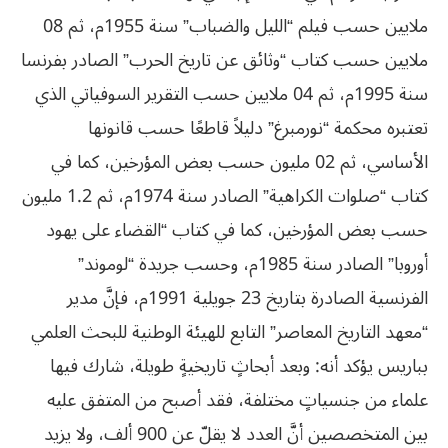
ملايين حسب فيلم “الليل والضباب” سنة 1955م، ثم 08
ملايين حسب كتاب “وثائق عن تاريخ الحرب” الصادر بفرنسا
سنة 1995م، ثم 04 ملايين حسب التقرير السوفياتي الذي
تعتبره محكمة “نورمبرغ” دليلاً قاطعًا حسب قانونها
الأساسي، ثم 02 مليون حسب بعض المؤرخين، كما في
كتاب “صلوات الكراهية” الصادر سنة 1974م، ثم 1.2 مليون
حسب بعض المؤرخين، كما في كتاب “القضاء على يهود
أوروبا” الصادر سنة 1985م، وحسب جريدة “لوموند”
الفرنسية الصادرة بتاريخ 23 جويلية 1991م، فإنَّ مدير
“معهد التاريخ المعاصر” التابع للهيئة الوطنية للبحث العلمي
بباريس يؤكد أنه: وبعد أبحاثٍ تاريخيةٍ طويلة، شارك فيها
علماء من جنسياتٍ مختلفة، فقد أصبح من المتفق عليه
بين المتخصصين أنَّ العدد لا يقلّ عن 900 ألف، ولا يزيد