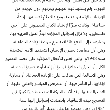
والترحيل قبل القتل، ولم تكن له نيّة الإبادة الجماعية لكل
اليهود، ولم يستهدفهم لدينهم وعِرقهم دون غيرهم من
العِرقيات الإثنية والدينية، ومع ذلك تمَّ تصنيفها “إبادةً
جماعية”، وكانت مبرِّرًا لإنشاء الكيان الصهيوني على أرض
فلسطين، ولا تزال إسرائيل المرتزقة تبتزُّ الدول الغربية بها،
وسارعت إلى الدفع باتفاقية منع جريمة الإبادة الجماعية،
وهي أول معاهدة لحقوق الإنسان اعتمدتها الأمم المتحدة
سنة 1948م، والتي تعني الأفعال المرتكَبة على قصد التدمير
الكلي أو الجزئي لجماعةٍ قوميةٍ أو إثنية أو عنصريةٍ أو دينية،
وهي الاتفاقية التي تعاقب على: الإبادة الجماعة، أو محاولة
ارتكابها، أو التآمر فيها، أو التحريض المباشر والعلني عليها، أو
الاشتراك فيها. وقد أدّت الحركة الصهيونية دورًا كبيرًا في
التسريع بهذه الاتفاقية، وانضمّت إسرائيل إليها سنة
1951م، وهي مهتمةٌ بها على اعتبار أنَّها خارجةٌ من