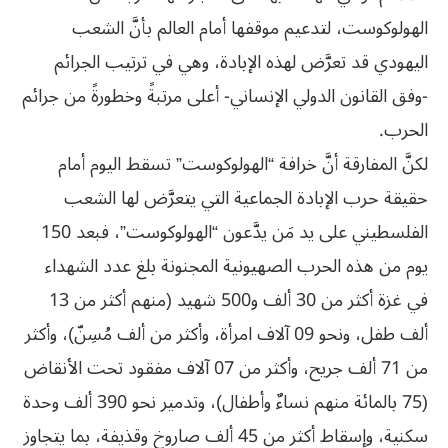
الهولوكوست، لتدعيم موقفها أمام العالم بأنَّ الشعب
اليهودي قد تعرَّض لهذه الإبادة، وهي في ترتيب الجرائم
-وفق القانون الدولي الإنساني- أعلى مرتبةً وخطورةً من جرائم
الحرب.
لكنَّ المفارقة أنَّ خرافة “الهولوكوست” تسقط اليوم أمام
حقيقة حرب الإبادة الجماعية التي يتعرَّض لها الشعب
الفلسطيني على يد مَن يدَّعون “الهولوكوست”، فبعد 150
يوم من هذه الحرب الصهيونية المجنونة بلغ عدد الشهداء
في غزة أكثر من 30 ألف و500 شهيد (منهم أكثر من 13
ألف طفل، ونحو 09 آلاف امرأة، وأكثر من ألف مُسِنّ)، وأكثر
من 71 ألف جريح، وأكثر من 07 آلاف مفقود تحت الأنقاض
(75 بالمائة منهم نساءٌ وأطفال)، وتدمير نحو 390 ألف وحدة
سكنية، وإسقاط أكثر من 45 ألف صاروخ وقذيفة، بما يتجاوز