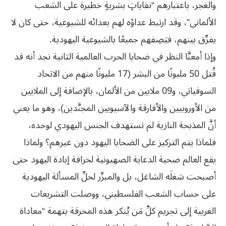
والغجر، باعتبارهم “نفاياتٍ بشريةٍ خطيرة على الشعب
الألماني”، وقد ارتبط عداؤه لهم بعدائه للشيوعية، حتى كان لا
يفرِّق بينهم، فيَصِفهم جميعًا بالشيوعية اليهودية.
وإذا أمعنَّا النظر في ضحايا الحرب العالمية الثانية نجد أنه قد
قُتل 50 مليونًا من البشر (17 مليونًا منهم من الاتحاد
السوفياتي، و09 ملايين من الألمان، بالإضافة إلى الملايين
من الأوروبيين والأفارقة والآسيويين المجنَّدين)، وهو ما يعني
أنَّ المذبحة النازية لم تستهدف الجنس اليهودي لوحده،
فلماذا يتم التركيز على الضحايا اليهود دون غيرهم؟ ولماذا
يقع العالم ضحية الدعاية الصهيونية لخرافة إبادة اليهود حتى
أصبحت شغلَه الشاغل، بل والمبرِّر لحلِّ المسألة اليهودية
على حساب الشعب الفلسطيني، ووصلت التشريعات
الغربية إلى تجريم كلِّ مَن يُنكر هذه المحرقة بتهمة “معاداة