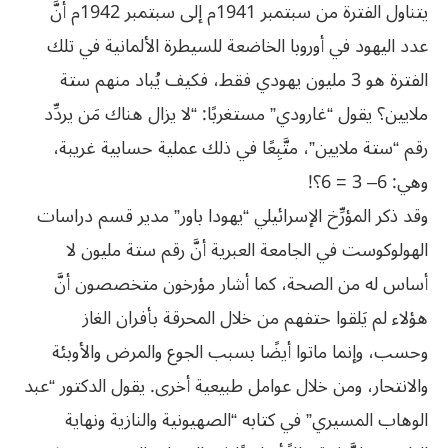
يتناول الفترة من سبتمبر 1941م إلى سبتمبر 1942م أنَّ
عدد اليهود في أوروبا الخاضعة للسيطرة الألمانية في تلك
الفترة هو 3 مليون يهودي فقط، فكيف يُباد منهم ستة
ملايين؟ يقول “غارودي” مستغربًا: “لا يزال هناك مَن يردِّد
رقم “ستة ملايين”، متَّبِعًا في ذلك عملية حسابية غريبة،
وهي: 6– 3 = 6؟!
وقد ذكر المؤرِّخ الإسرائيلي “يهودا باور” مدير قسم دراسات
الهولوكوست في الجامعة العبرية أنَّ رقم ستة مليون لا
أساس له من الصحة، كما أشار مؤرخون متخصصون أنَّ
هؤلاء لم يَلقوا حتفهم من خلال المحرقة بأفران الغاز
وحسب، وإنما ماتوا أيضًا بسبب الجوع والمرض والأوبئة
والانتحار، ومن خلال عوامل طبيعية أخرى. يقول الدكتور “عبد
الوهاب المسيري” في كتابه “الصهيونية والنازية ونهاية