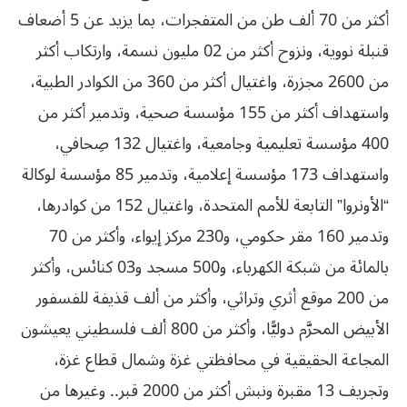
أكثر من 70 ألف طن من المتفجرات، بما يزيد عن 5 أضعاف
قنبلة نووية، ونزوح أكثر من 02 مليون نسمة، وارتكاب أكثر
من 2600 مجزرة، واغتيال أكثر من 360 من الكوادر الطبية،
واستهداف أكثر من 155 مؤسسة صحية، وتدمير أكثر من
400 مؤسسة تعليمية وجامعية، واغتيال 132 صِحافي،
واستهداف 173 مؤسسة إعلامية، وتدمير 85 مؤسسة لوكالة
“الأونروا” التابعة للأمم المتحدة، واغتيال 152 من كوادرها،
وتدمير 160 مقر حكومي، و230 مركز إيواء، وأكثر من 70
بالمائة من شبكة الكهرباء، و500 مسجد و03 كنائس، وأكثر
من 200 موقع أثري وتراثي، وأكثر من ألف قذيفة للفسفور
الأبيض المحرَّم دوليًّا، وأكثر من 800 ألف فلسطيني يعيشون
المجاعة الحقيقية في محافظتي غزة وشمال قطاع غزة،
وتجريف 13 مقبرة ونبش أكثر من 2000 قبر.. وغيرها من