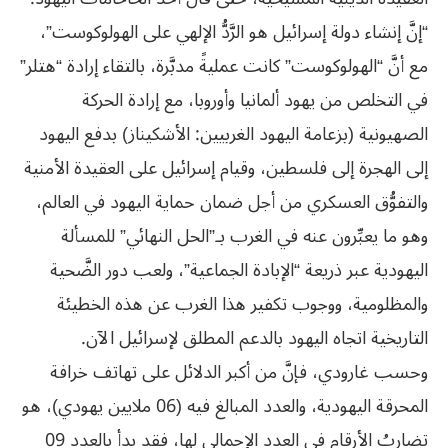
“إنَّ إنشاء دولة إسرائيل هو الرَّدُّ الإلهي على الهولوكوست”،
مع أنَّ “الهولوكوست” كانت عمليةً مدبَّرة، بالتقاء إرادة “هتلر”
في التخلص من يهود ألمانيا وأوروبا، مع إرادة الحركة
الصهيونية (بزعامة اليهود الغربيين: الأشكيناز) بدفع اليهود
إلى الهجرة إلى فلسطين، وقيام إسرائيل على العقيدة الأمنية
والتفوُّق العسكري من أجل ضمان حماية اليهود في العالم،
وهو ما يعبِّرون عنه في الغرب بـ”الحل النهائي” للمسألة
اليهودية عبر ذريعة “الإبادة الجماعية”، ولعب دور الضَّحية
والمظلومية، ووجوب تكفير هذا الغرب عن هذه الخطيئة
التاريخية اتجاه اليهود بالدعم المطلق لإسرائيل الآن.
وحسب غارودي، فإنَّ من أكبر الدلائل على تهاتف خرافة
المحرقة اليهودية، والعدد المبالغ فيه (06 ملايين يهودي)، هو
تضاربُ الأرقام في العدد الإجمالي لها، فقد بدأ بالعدد 09