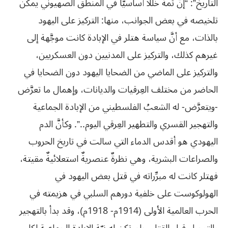
التاريخ”: “إنَّ ثمة خللاً أساسيًّا في المنطق الصهيوني يمكن
تلخيصه في بعض الجوانب، منها: التركيز على اليهود
بالذات، مع أنَّ سياسة هتلر في الإبادة كانت موجَّهة إلى
غيرهم كذلك، والتركيز على المدنيين دون العسكريين،
والتركيز على الماضي من الضحايا اليهود دون الضحايا في
الحاضر من مختلف العِرقيات والديانات، وإهمال ما تعرَّض
-ويتعرَّض- له الشعبُ الفلسطيني من الإبادة الجماعية
والتهجير القسري والتطهير العِرقي اليوم..”. وكأنَّ الدم
اليهودي هو أقدس الدماء التي سالت في تاريخ الحروب
والصراعات البشرية، وهي نظرةٌ عنصريةٌ استعلائيةٌ مقيتة،
فهتلر كانت له مبرِّراته في قتل بعض اليهود في
الهولوكوست على خلفية دورهم السلبي في هزيمته في
الحرب العالمية الأولى (1914م- 1918م)، وقد بدأ بالتهجير