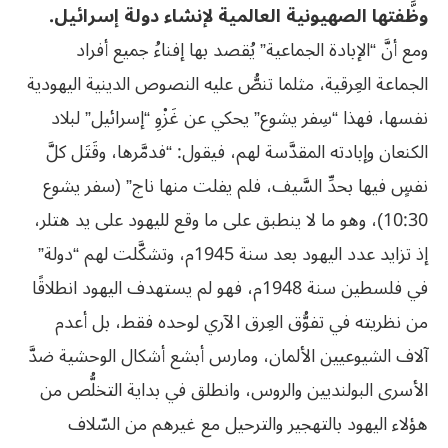
وظَّفتها الصهيونية العالمية لإنشاء دولة إسرائيل.
ومع أنَّ “الإبادة الجماعية” يُقصد بها إفناءُ جميع أفراد
الجماعة العِرقية، مثلما تنصُّ عليه النصوص الدينية اليهودية
نفسها، فهذا “سِفر يشوع” يحكي عن غَزْوِ “إسرائيل” لبلاد
الكنعان وإبادته المقدَّسة لهم، فيقول: “فدمَّرها، وقَتَل كلَّ
نفسٍ فيها بحدِّ السَّيف، فلم يفلت منها ناج” (سفر يشوع
10:30)، وهو ما لا ينطبق على ما وقع لليهود على يد هتلر،
إذ تزايد عدد اليهود بعد سنة 1945م، وتشكَّلت لهم “دولة”
في فلسطين سنة 1948م، فهو لم يستهدف اليهود انطلاقًا
من نظريته في تفوُّق العِرق الآري لوحده فقط، بل أعدم
آلاف الشيوعيين الألمان، ومارس أبشع أشكال الوحشية ضدَّ
الأسرى البولنديين والروس، وانطلق في بداية التخلُّص من
هؤلاء اليهود بالتهجير والترحيل مع غيرهم من السّلاف