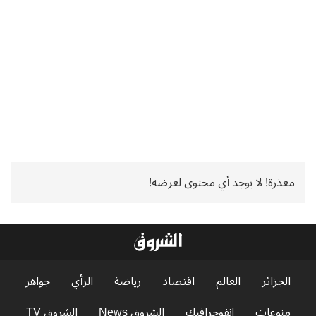
معذرة! لا يوجد أي محتوى لعرضه!
الجزائر
العالم
اقتصاد
رياضة
الرأي
جواهر
منوعات
إنفوجرافيك
الشروق News
الشروق TV