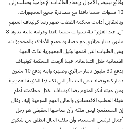
وقائع تبييض الأموال وإخفاء العائدات الإجرامية وصلت إلى
10 سنوات حبسا نافذا مع مصادرة جميع المحجوزات.
وبالمقابل أدانت محكمة القطب صهر رضا كونيناف المتهم
“ن. عبد العزيز” بـ4 سنوات حبسا نافذا وغرامة مالية قدرها 8
مليون دينار جزائري مع مصادرة جميع الأملاك والمحجوزات،
وهي الطلبات التي قدمها وكيل الجمهورية لذات الجهة
القضائية خلال التماساته، فيما ألزمت المحكمة كونيناف
بدفع 30 مليون دينار جزائري وصهره وابنه بدفع 10 مليون
دينار كتعويضات عن الخسائر التي تكبدتها الخزينة العمومية.
ومن جهته أنكر المتهم رضا كونيناف، خلال محاكمته أمام
هيئة القطب الاقتصادي والمالي التهم الموجهة إليه، وقال
إن المستثمرة ليس ملكه وأن صاحبها الحقيقي هو رجل
أعمال تونسي الجنسية، وأن ملف الحال انطلق من شكوى