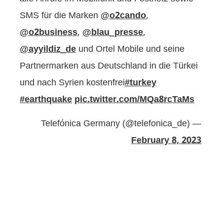
SMS für die Marken
@o2cando
,
@o2business
,
@blau_presse
,
@ayyildiz_de
und Ortel Mobile und seine
Partnermarken aus Deutschland in die Türkei
und nach Syrien kostenfrei
#turkey
#earthquake
pic.twitter.com/MQa8rcTaMs
— Telefónica Germany (@telefonica_de)
February 8, 2023