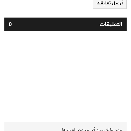
أرسل تعليقك
التعليقات
0
معذرة! لا يوجد أي محتوى لعرضه!