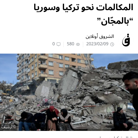
المكالمات نحو تركيا وسوريا
“بالمجّان”
الشروق أونلاين
0
580
2023/02/09
أرشيف