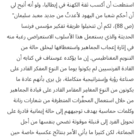
استطعت أن أكسب ثقة الكهنة في إيطاليا، ولو أنه أتيح لي
أن أحكم شعبا من اليهود لأعدتُ من جديد معبد سليمان”
(ص 88)، لكم أن تتخيلوا طريقة تفكير مؤسس فرنسا
الحديثة والذي يستعمل هذا الأسلوب الاستعراضي رغبة منه
في إثارة إعجاب الجماهير واستعطافها ليخلق حالة من
التنويم المغناطيسي. إن ما يؤكده غوستاف في كتابه أن
القادة الفرنسيين لم يكونوا يوما من النوع المفكر القادر على
صناعة رؤية وإستراتيجية متكاملة، بل يرى بأنهم عادة ما
يكونون من النوع المغامِر المقامر القادر على قيادة الجماهير
من خلال استعمال المحفِّزات المتطرفة من شعارات رنانة
وكلمات حماسية بهدف توجيههم إلى حالة إيمانية قادرة على
تحويل الفرد إلى قنبلة موقوتة تضحي بنفسها من أجل
الجماعة، لكن كثيرا ما يأتي الأمر بنتائج عكسية خاصة حين