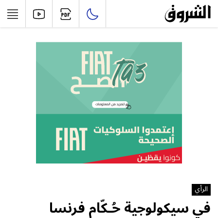
الرأي
في سيكولوجية حُـكّام فرنسا