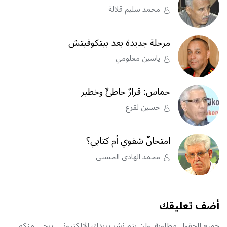
محمد سليم قلالة
مرحلة جديدة بعد بيتكوفيتش
ياسين معلومي
حماس: قرارٌ خاطئٌ وخطير
حسين لقرع
امتحانٌ شفوي أم كتابي؟
محمد الهادي الحسني
أضف تعليقك
جميع الحقول مطلوبة, ولن يتم نشر بريدك الإلكتروني. يرجى منكم