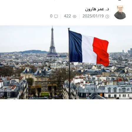
د. عمر هارون
0
422
2025/01/19