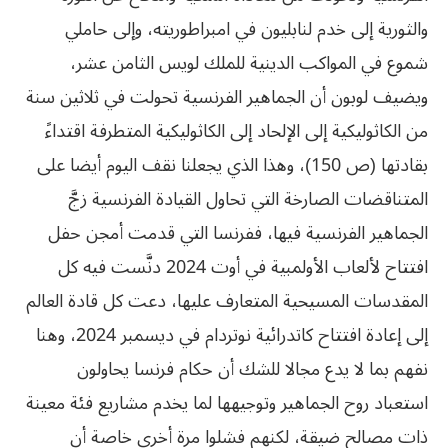
والثورية إلى خدم لنابليون في امبراطوريته، وإلى حاملي
شموع في المواكب الدينية للملك لويس الثامن عشر،
ويضيف لوبون أن الجماهير الفرنسية تحولت في ثلاثين سنة
من الكاثوليكية إلى الإلحاد إلى الكاثوليكية المتطرفة اقتداءً
بقادتها (ص 150)، وهذا الذي يجعلنا نقف اليوم أيضا على
المتناقضات الصارخة التي تحاول القيادة الفرنسية زجَّ
الجماهير الفرنسية فيها، ففرنسا التي قدمت أمجن حفل
افتتاح لألعاب الأولمبية في أوت 2024 دنَّست فيه كل
المقدسات المسيحية المتعارف عليها، دعت كل قادة العالم
إلى إعادة افتتاح كاتدرائية نوتردام في ديسمبر 2024، وهنا
نفهم بما لا يدع مجالا للشك أن حكام فرنسا يحاولون
استعباد روح الجماهير وتوجيهها لما يخدم مشاريع فئة معينة
ذات مصالح ضيقة، لكنهم فشلوا مرة أخرى خاصة أن