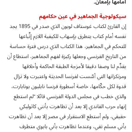
أمامها بإمعان.
سيكولوجية الجماهير في عين حكامهم
إن القارئ لكتاب غوستاف لوبون الذي صدر في 1895 يجد
نفسه أمام كتاب يتطرق بإسهاب للكيفية اللازم إتِّباعها
للتحكم في الجماهير، هذا الكتاب الذي درس فترة حساسة
من التاريخ الفرنسي وجعلها ركيزة لفهم الجماهير، استطاع أن
يقدِّم لنا وصفا دقيقا لأمزجة الطبقة الحاكمة وأخلاقها
ومرتكزاتها التي أسّست لفرنسا الحديثة واعتبرت ولا تزال
قدوة لكل حكّامها، خاصة أسطورة فرنسا نابليون بونابارت،
والذي خطب في مجلس الدولة الفرنسي قائلا “لم استطع
إنهاء حرب القاندي إلا بعد أن تظاهرت بأنني كاثوليكي
حقيقي، ولم أستطع الاستقرار في مصر إلا بعد أن تظاهرت
بأني مسلم تقي، وعندما تظاهرت بأني بابوي متطرف