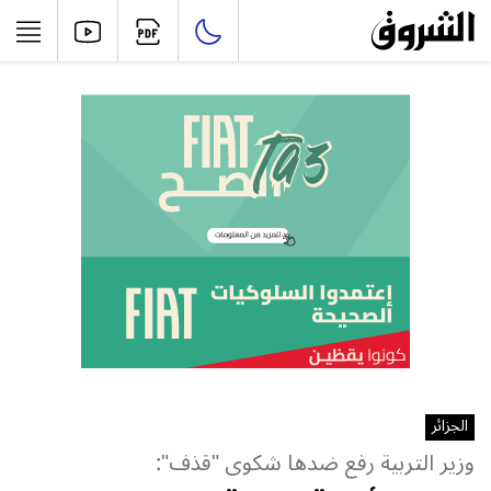
الجزائر
وزير التربية رفع ضدها شكوى "قذف":