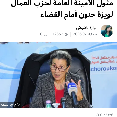
مثول الأمينة العامة لحزب العمال
لويزة حنون أمام القضاء
نوارة باشوش
0
12857
2026/07/09
ح. م/أرشيف
لويزة حنون