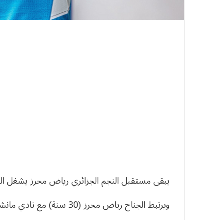
يبقى مستقبل النجم الجزائري رياض محرز يشغل الصح
ويرتبط الجناح رياض محرز (30 سنة) مع نادي مانشستر سيتي الإنجليزي بِعقدٍ، تنقضي مدّته صيف 2023.