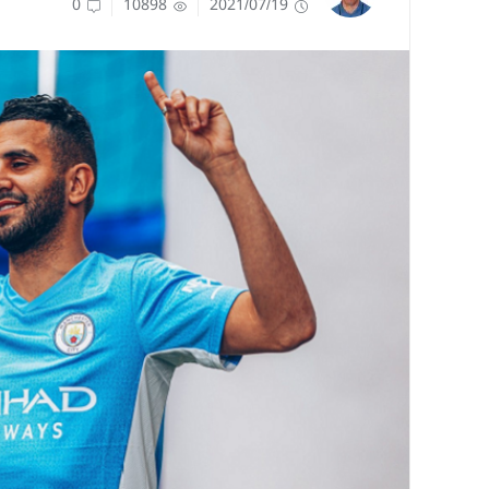
0
10898
2021/07/19