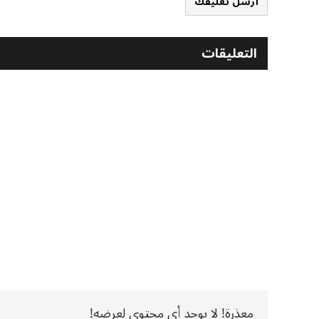
أرسل تعليقك
التعليقات
معذرة! لا يوجد أي محتوى لعرضه!