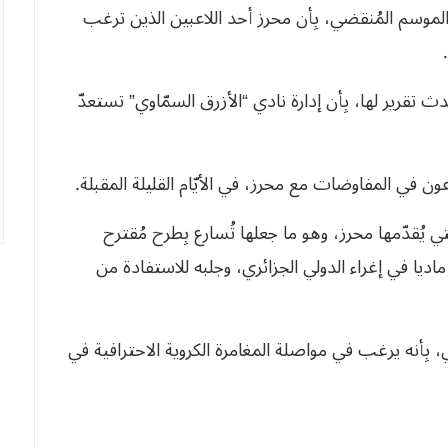
لموسم المُنقضي، بِأن محرز أحد اللاعبين الذين ترغب
قرير لها، بِأن إدارة نادي “الأزرق السمّاوي” تستعدّ
 المفاوضات مع محرز، في الأيّام القليلة المقبلة.
يُقدّمها محرز، وهو ما جعلها تُسارع بِطرح مُقترح
ديا في إغراء الدولي الجزائري، وجلبه للاستفادة من
بِأنه يرغب في مواصلة المغامرة الكروية الاحترافية في