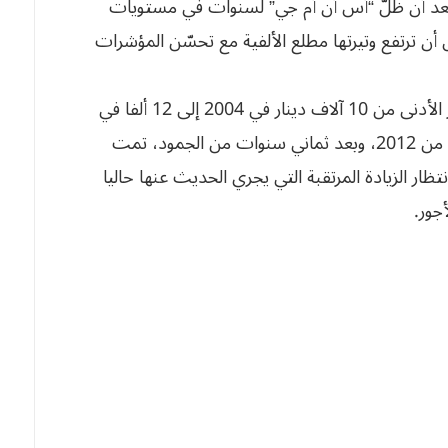
 فبعد أن ظلّ “أس أن أم جي” لسنوات في مستويات
شهد زيادات متلاحقة بداية من 1990، قبل أن ترتفع وتيرتها مطلع الألفية مع تحسّن المؤشرات
وتواصلت هذه المراجعات بشكل دوري، ليقفز الأجر الأدنى من 10 آلاف دينار في 2004 إلى 12 ألفا في
2007، ثم 15 ألفا في 2010، فـ18 ألف دينار ابتداءً من 2012، وبعد ثماني سنوات من الجمود، تمت
يبلغ 20 ألف دينار، في انتظار الزيادة المرتقبة التي يجري الحديث عنها حاليا
جور.