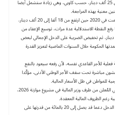
وحسب ما يتداول، فإن السقف الجديد قد يُرفع إلى 25 ألف دينار، حسب كاوبي، وهي زيادة ستشمل أيضا
ن معنية بهذه المراجعة.
تمت في 2020 حين ارتفع من 18 ألفا إلى 20 ألف دينار،
 رفع النقطة الاستدلالية عدة مرات، توسيع الإعفاء من
لى الدخل الإجمالي إلى غاية أجور 30 ألف دينار، ثم تخفيض الضريبة على الدخل الإجمالي لبعض
دتها الحكومة خلال السنوات الماضية لتعزيز القدرة
 فعلية للأجر القاعدي نفسه، لأن رفعه سيعود بالنفع
عيشون مباشرة تحت سقف الأجر الوطني الأدنى، مؤكّدا
ويعتبر كاوبي أن القرار “شجاع” بالنظر إلى العجز المالي المُعلن من طرف وزير المالية في مشروع موازنة 2026،
ية رغم الظروف المالية المعقدة.
ويرى أن الزيادات المرتقبة قد تمنح الفئات محدودة الدخل دعما قد يصل إلى 20 بالمائة من قدرتها على