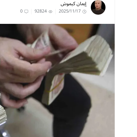
إيمان كيموش
0
92824
2025/11/17