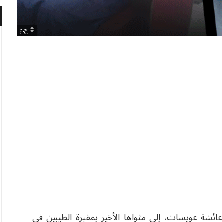
ح.م
عائشة عويسات، إلى مثواها الأخير بمقبرة الطيبين في