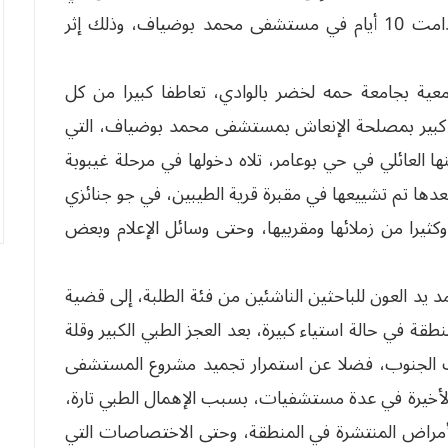
بلدية العالية، في جو جنائزي مهيب، بعد معاناة دامت 10 أيام في مستشفى محمد بوضياف، وذلك إثر
عية بجامعة حمه لخضر بالوادي، تعاطفا كبيرا من كل
ل كبير بمصلحة الإنعاش بمستشفى محمد بوضياف، التي
العائلي في حي بوعامر، تلاه دخولها في مرحلة غيبوبة
ة، بعدها تم تشييعها في مقبرة قرية الطيبين، في جو جنائزي
يرا من زملائها ومقربيها، وحتى وسائل الإعلام وبعض
مد يد العون للباحثين الناشئين من فئة الطلبة، إلى قضية
 في حالة استياء كبيرة، بعد العجز الطبي الكبير وقلة
ات الجنوب، فضلا عن استمرار تجميد مشروع المستشفى
لأخيرة في عدة مستشفيات، بسبب الإهمال الطبي تارة،
أمراض المنتشرة في المنطقة، وحتى الاختصاصات التي