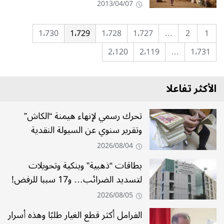
2013/04/07
1٬730
1٬729
1٬728
1٬727
…
2
1
2٬120
2٬119
…
1٬731
الأكثر تفاعلا
تحرك رسمي لإنهاء هيمنة “الكاش”
وتقرير سنوي عن السيولة النقدية
2026/08/04
بطاقات “ذهبية” وبنكية وتحويلات
لتسديد الضرائب… و17 سببا للرفض!
2026/08/05
الفرامل أكثر قطع الغيار طلبًا وهذه أسرار