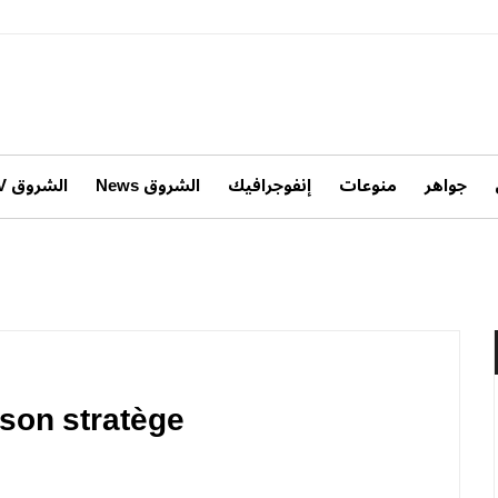
جواهر
منوعات
إنفوجرافيك
الشروق News
الشروق TV
 son stratège