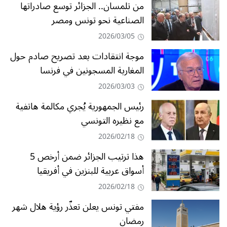
من تلمسان.. الجزائر توسع صادراتها
الصناعية نحو تونس ومصر
2026/03/05
موجة انتقادات بعد تصريح صادم حول
المغاربة المسجونين في فرنسا
2026/03/03
رئيس الجمهورية يُجري مكالمة هاتفية
مع نظيره التونسي
2026/02/18
هذا ترتيب الجزائر ضمن أرخص 5
أسواق عربية للبنزين في أفريقيا
2026/02/18
مفتي تونس يعلن تعذّر رؤية هلال شهر
رمضان