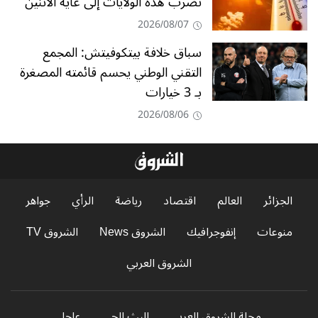
تضرب هذه الولايات إلى غاية الاثنين
2026/08/07
سباق خلافة بيتكوفيتش: المجمع
التقني الوطني يحسم قائمته المصغرة
بـ 3 خيارات
2026/08/06
الجزائر
العالم
اقتصاد
رياضة
الرأي
جواهر
منوعات
إنفوجرافيك
الشروق News
الشروق TV
الشروق العربي
مجلة الشروق العربي
البث الحي
عاجل