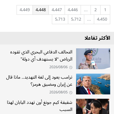
4٬449
4٬448
4٬447
4٬446
…
2
1
5٬713
5٬712
…
4٬450
الأكثر تفاعلا
التحالف الدفاعي البحري الذي تقوده
الرياض “لا يستهدف أي دولة”
2026/08/06
ترامب يعود إلى لغة التهديد.. ماذا قال
عن إيران ومضيق هرمز؟
2026/08/05
شقيقة كيم جونغ أون تهدد اليابان لهذا
السبب