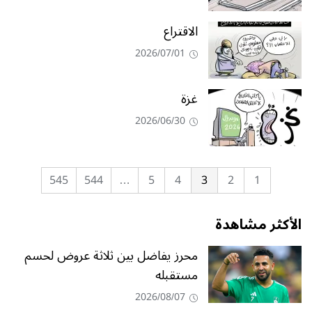
الاقتراع
2026/07/01
غزة
2026/06/30
545
544
…
5
4
3
2
1
الأكثر مشاهدة
محرز يفاضل بين ثلاثة عروض لحسم
مستقبله
2026/08/07