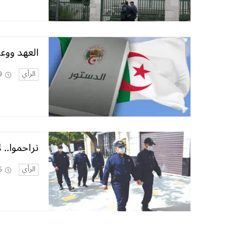
العهد ووعد
الرأي
9
تراحموا.. ل
الرأي
5