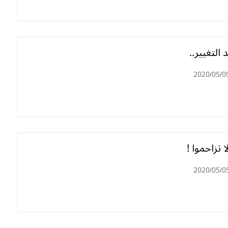
 التغيير..
2020/05/0
ا تزاحموا !
2020/05/0