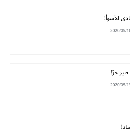
ادي الأسوأ!
2020/05/1
طير حرّ!
2020/05/1
اد!