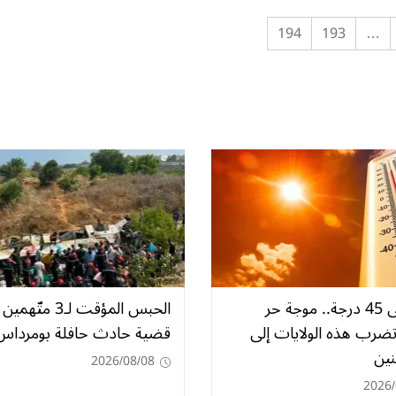
194
193
…
تصل إلى 45 درجة.. موجة حر
الحبس المؤقت لـ3 متّ
ضرب هذه الولايات إلى
قضية حادث حافلة بومرداس
نين
2026/08/08
2026/