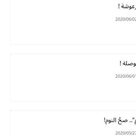
رعوشة !
2020/06/0
بوصلة !
2020/06/0
م”.. صحّ النوم!
2020/05/2