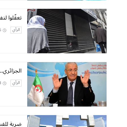
تعقّلوا لتف
الرأي
6
الجزائري.. 
الرأي
3
ضربة للفس