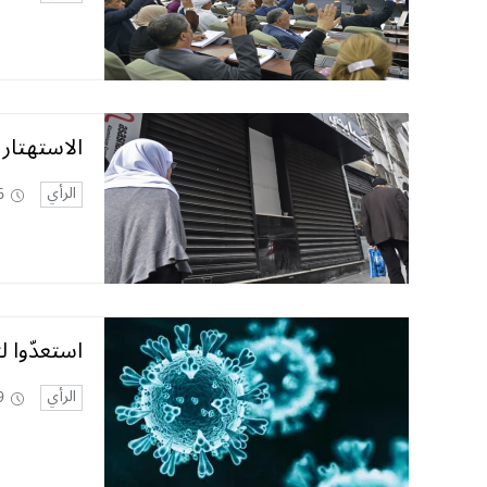
الاستهتار 
الرأي
6
استعدّوا لت
الرأي
9