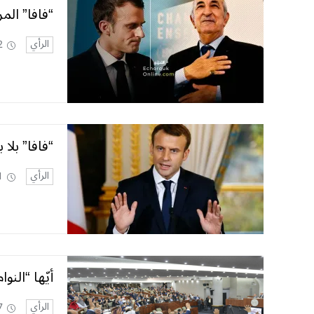
“فافا” الم
الرأي
2
“فافا” بلا 
الرأي
1
أيّها “النوا
الرأي
7