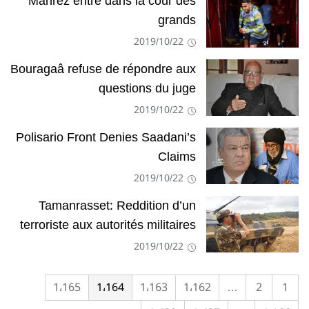
Mahrez entre dans la cour des
grands
2019/10/22
Bouragaâ refuse de répondre aux
questions du juge
2019/10/22
Polisario Front Denies Saadani’s
Claims
2019/10/22
Tamanrasset: Reddition d’un
terroriste aux autorités militaires
2019/10/22
1٬165
1٬164
1٬163
1٬162
…
2
1