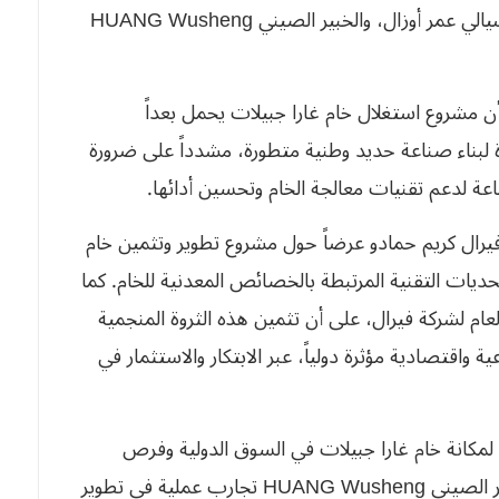
ومنجمية، بينهم رئيس مجموعة التعدين بمجمع توسيالي عمر أوزال، والخبير الصيني HUANG Wusheng
أن مشروع استغلال خام غارا جبيلات يحمل بعداً
عدة لبناء صناعة حديد وطنية متطورة، مشدداً على ضرورة
عة لدعم تقنيات معالجة الخام وتحسين أدائها.
 فيرال كريم حمادو عرضاً حول مشروع تطوير وتثمين خام
التحديات التقنية المرتبطة بالخصائص المعدنية للخام. كما
م لشركة فيرال، على أن تثمين هذه الثروة المنجمية
 واقتصادية مؤثرة دولياً، عبر الابتكار والاستثمار في
لمكانة خام غارا جبيلات في السوق الدولية وفرص
إدماجه في سلاسل الإنتاج العالمية، بينما قدم الخبير الصيني HUANG Wusheng تجارب عملية في تطوير