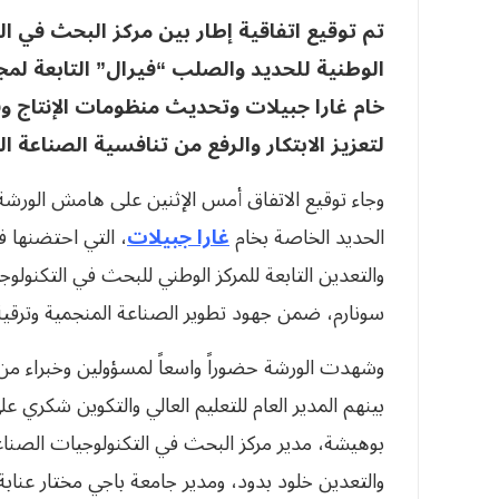
تم توقيع اتفاقية إطار بين مركز البحث في ا
الوطنية للحديد والصلب
“فيرال”
التابعة لم
خام غارا جبيلات وتحديث منظومات الإنتاج وف
لتعزيز الابتكار والرفع من تنافسية الصناعة ا
وجاء توقيع الاتفاق أمس الإثنين على هامش الورشة 
الحديد الخاصة بخام
غارا جبيلات
، التي احتضنها 
والتعدين التابعة للمركز الوطني للبحث في التكنولو
سونارم، ضمن جهود تطوير الصناعة المنجمية وترقية 
وشهدت الورشة حضوراً واسعاً لمسؤولين وخبراء من 
بينهم المدير العام للتعليم العالي والتكوين شكري ع
بوهيشة، مدير مركز البحث في التكنولوجيات الصنا
والتعدين خلود بدود، ومدير جامعة باجي مختار عن