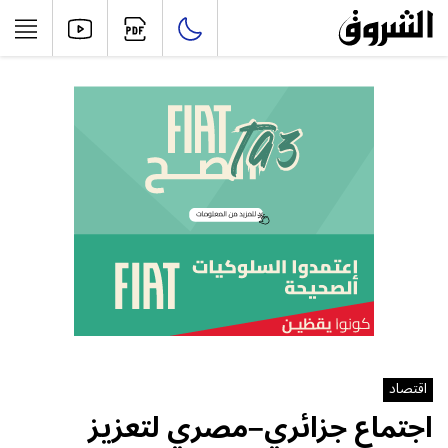
اقتصاد
اجتماع جزائري–مصري لتعزيز