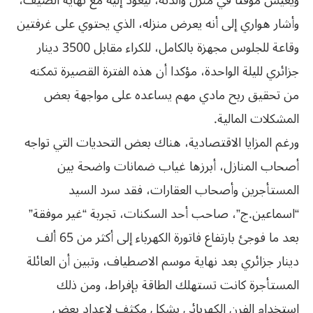
ويعيش مؤقتا في منزل والدته، ليعود إليه مع نهاية الصيف،
وأشار هواري إلى أنه يعرض منزله، الذي يحتوي على غرفتين
وقاعة للجلوس مجهزة بالكامل، للكراء مقابل 3500 دينار
جزائري لليلة الواحدة، مؤكدا أن هذه الفترة القصيرة تمكنه
من تحقيق ربح مادي مهم يساعده على مواجهة بعض
المشكلات المالية.
ورغم المزايا الاقتصادية، هناك بعض التحديات التي تواجه
أصحاب المنازل، أبرزها غياب ضمانات واضحة بين
المستأجرين وأصحاب العقارات، فقد سرد السيد
“اسماعين.ج”، صاحب أحد السكنات، تجربة “غير موفقة”
بعد ما فوجئ بارتفاع فاتورة الكهرباء إلى أكثر من 65 ألف
دينار جزائري بعد نهاية موسم الاصطياف، وتبين أن العائلة
المستأجرة كانت تستهلك الطاقة بإفراط، ومن ذلك
استخدام الفرن الكهربائي بشكل مكثف لإعداد بعض