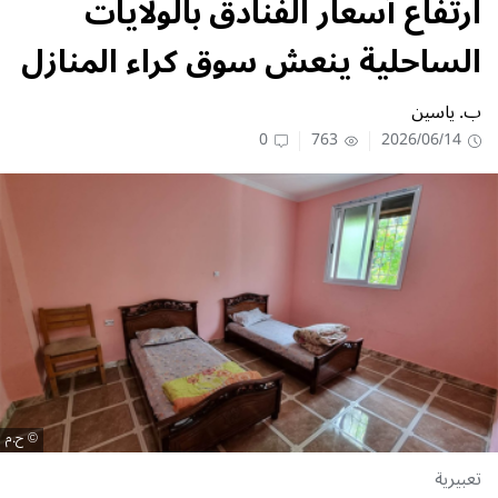
ارتفاع أسعار الفنادق بالولايات
الساحلية ينعش سوق كراء المنازل
ب. ياسين
0
763
2026/06/14
ح.م
تعبيرية