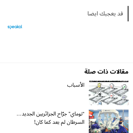
قد يعجبك ايضا
مقالات ذات صلة
الأسباب
“توماي” جرّاح الجزائريين الجديد…
السرطان لم يعد كما كان!