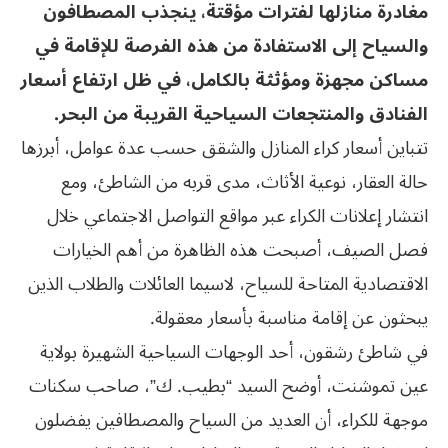
مغادرة منازلها لفترات مؤقتة، ينجذب المصطافون
والسياح إلى الاستفادة من هذه الفرصة للإقامة في
مساكن مجهزة ومؤثثة بالكامل، في ظل ارتفاع أسعار
الفنادق والمنتجعات السياحية القريبة من البحر.
تتباين أسعار كراء المنازل والشقق حسب عدة عوامل، أبرزها
حالة العقار، نوعية الأثاث، مدى قربه من الشاطئ، ومع
انتشار إعلانات الكراء عبر مواقع التواصل الاجتماعي خلال
فصل الصيف، أصبحت هذه الظاهرة من أهم الخيارات
الاقتصادية المتاحة للسياح، لاسيما العائلات والطلاب الذين
يبحثون عن إقامة مناسبة بأسعار معقولة.
في شاطئ رشقون، أحد الوجهات السياحية الشهيرة بولاية
عين تموشنت، أوضح السيد “بطيب. ك”، صاحب سكنات
موجهة للكراء، أن العديد من السياح والمصطافين يفضلون