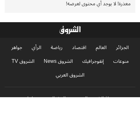
معذرة! لا يوجد أي محتوى لعرضه!
الجزائر
العالم
اقتصاد
رياضة
الرأي
جواهر
منوعات
إنفوجرافيك
الشروق News
الشروق TV
الشروق العربي
مجلة الشروق العربي
البث الحي
عاجل
الاستفتاءات
سياسة الخصوصية
الإشهار