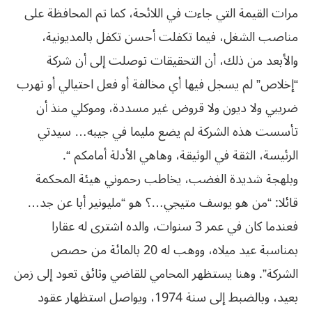
مرات القيمة التي جاءت في اللائحة، كما تم المحافظة على
مناصب الشغل، فيما تكفلت أحسن تكفل بالمديونية،
والأبعد من ذلك، أن التحقيقات توصلت إلى أن شركة
“إخلاص” لم يسجل فيها أي مخالفة أو فعل احتيالي أو تهرب
ضريبي ولا ديون ولا قروض غير مسددة، وموكلي منذ أن
تأسست هذه الشركة لم يضع مليما في جيبه… سيدتي
الرئيسة، الثقة في الوثيقة، وهاهي الأدلة أمامكم “.
وبلهجة شديدة الغضب، يخاطب رحموني هيئة المحكمة
قائلا: “من هو يوسف متيجي…؟ هو “مليونير أبا عن جد…
فعندما كان في عمر 3 سنوات، والده اشترى له عقارا
بمناسبة عيد ميلاه، ووهب له 20 بالمائة من حصص
الشركة”. وهنا يستظهر المحامي للقاضي وثائق تعود إلى زمن
بعيد، وبالضبط إلى سنة 1974، ويواصل استظهار عقود