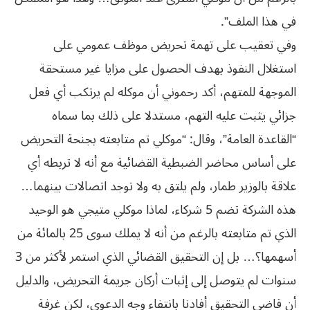
في هذا الملف”.
وفي تعقيب على تهمة تحريض موظف عمومي على
استغلال النفوذ بهدف الحصول على مزايا غير مستحقة
الموجهة للمتهم، أكد رحموني أن موكله لم يرتكب أي فعل
جزائي يثبت عليه التهم، مستدلا على ذلك بما سماه
“القاعدة العامة”، وقال: “موكلي تم متابعته بجنحة التحريض
على أساس محاضر الضبطية القضائية مع أنه لا تربطه أي
علاقة بالوزير طمار، ولم يلتق به ولا توجد اتصالات بينهما…
هذه الشركة تضم 5 شركاء، لماذا موكلي متيجي هو الوحيد
الذي تم متابعته بالرغم من أنه لا يملك سوى 25 بالمائة من
أسهمها؟… بل إن التحقيق القضائي الذي استمر لأكثر من 3
سنوات لم يتوصل إلى إثبات أركان جريمة التحريض، والدليل
أن قاضي التحقيق أفادنا بانتفاء وجه الدعوى، لكن غرفة