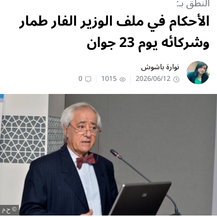
النطق بـ:
الأحكام في ملف الوزير الفار طمار
وشركائه يوم 23 جوان
نوارة باشوش
0
1015
2026/06/12
ح.م