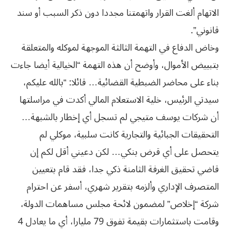
الاتهام ألغت القرار واتهمتنا مجددا دون ذكر السبب أو سند
قانوني”.
وخاض الدفاع في التهمة الثالثة الموجهة لموكله والمتعلقة
بتبييض الأموال، وأوضح أن هذه التهمة “الخيالية أيضا جاءت
بناء على محاضر الضبطية القضائية… قائلا: “بالله عليكم،
سيدتي الرئيس، خلية الاستعلام المالي أكدت في مراسلتها
أن شركات يوسف متيجي لم تسجل أي إخطار بالشبهة…
التحقيقات الجبائية والتجارية كانت سلبية، موكلي لم
يتحصل على أي قرض بنكي… لكن دعيني أقل لكم إن
قاضي تحقيق الغرفة الثامنة ذكي جدا، فقد قام بتعيين
المتصرف الإداري وألزمه بتقرير شهري، أسفر عن احترام
شركة “إخلاص” لمضمون لائحة مجلس مساهمات الدولة،
وقامت باستثمارات بقيمة تفوق 79 مليارا، أي ما يعادل 4