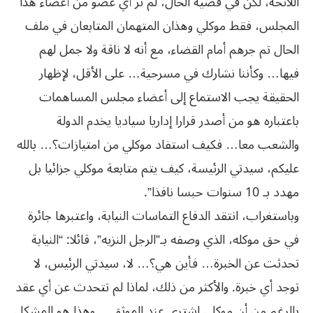
اللائحة، لكن في قضية الحال، لم نر أي عضو من أعضاء هذا
المجلس، فقط موكلي وهذان المتهمان المتابعان في ملف
الحال تم جرهم أمام القضاء، مع أنه لا ناقة ولا جمل لهم
فيها… وكأننا نشارك في مسرحية… على الأقل، لإظهار
الحقيقة يجب الاستماع إلى أعضاء مجلس المساهمات
باعتباره هو من أصدر قرارا إداريا سياديا يخدم الدولة
والشعب معا… فكيف استفاد موكلي من امتيازات؟… بالله
عليكم، سيدتي الرئيسة، كيف يتم متابعة موكلي جزائيا بل
مهدد بـ 10 سنوات حبسا نافذا”.
وباستغراب، انتقد الدفاع التماسات النيابة، واعتبرها جائرة
في حق موكله، الذي وصفه بـ”الرجل النزيه”، قائلا: “النيابة
تحدثت عن الخبرة… فأين هي؟… لا، سيدتي الرئيس، لا
توجد أي خبرة. والأكثر من ذلك، لماذا لم تتحدث عن أي عقد
بالرغم من أن موكلي اشترى عند الموثق… وهذا هو المشكل