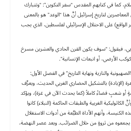
سلام، كما في كتابهم المقدس “سفر التكوين”: “وتتبارك
عاصرين لتاريخ إسرائيل أنَّ هذا “الوعد” هو بالمعنى
ر الواقع) على الاحتلال الإسرائيلي لفلسطين، الذي يجب
غربي، فيقول: “سوف يكون القرن الحادي والعشرين مسرحَ
لكوكب الأرضي، أو انبعاث الإنسانية”.
صهيونية والنازية ونهاية التاريخ” في الفصل الأول:
اهرة (الإبادة) بالتشكيل الحضاري الغربي الحديث، ويعرِّف
ةٍ أو شعبٍ قضاءً كاملاً (كما يحدث الآن في غزة)، ويؤكد
َ الكاثوليكية الغربية والطبقات الحاكمة (النبلاء) كانوا
ه الكنيسة، وأنهم الأداة الطيِّعة من أدوات الاستغلال
جمعوه من ثروةٍ من خلال الضرائب. وبعد عصر النهضة،