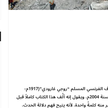
من أشهر الكتب التي ألَّفها المفكر والفيلسوف الفرنسي المسلم “روجي غارودي”(1917م-
2012م) كتاب “الإرهاب الغربي”، والذي صدر سنة 2004م، ويقول إنه ألَّف هذا الكتاب كاملاً قبل
ومع ذلك لم يغيِّر منه كلمةً واحدة، لأنه يتيح فهم دلالة الحدث،