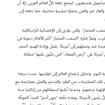
ل هنتنغتون، ليجمع خلفه كلَّ العالم الغربي، إلا أن
الغاز غير واقعي بحملةٍ صليبيةٍ مباشرة، مما دفعه إلى
ب المختار”، والتي تؤدي إلى الإقصائية الراديكالية،
رب. وتعدّ فكرة “الشعب المختار” أكثر الأفكار دموية في
قيدة عند وصولهم إلى أمريكا، بقتل وإبادة الهنود الحمر،
 أمريكا هي “أرض الميعاد” التي يبْنُون عليها “مملكة
 اليوم، وتحاول إخضاع العالم إلى قوانينها، تحت ذريعة
تكن تلك الممارسات من الطرد والتدمير والقتل متعارضة مع
الإلهية بزعمهم، وعندما أعلنوا استقلالهم عن إنكلترا سنة
لُ رئيسٍ لأمريكا، وبعده خَلَفه “جون آدمز” المبدأ الموجِّه