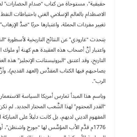
حقيقية”، مستوحاة من كتاب “صدام الحضارات” لصاموي
الاصطدام بالعالم الإسلامي الغني باحتياطات النفط و
تغيير مفردات الحملة، واعتبارها حربًا “ضدَّ الإرهاب”.
يتحدث “غارودي” عن النتائج التاريخية لأسطورة “الشع
واعتبار أنَّ أصحاب هذه العقيدة هم كهنة أو ملوك ال
التاريخ، وقد اعتنق “البروتيستانت الإنجليز” هذه الع
يصاحبهم فيها الكتاب المقدَّس (العهد القديم)، وأنَّ
الرب”.
وباسم هذا المبدأ تمارس أمريكا السياسة الاستعمارية
“القدر المحتوم” لهذا الشَّعب المختار الجديد. لم 
المفهوم الديني لديهم، بل كانت دليلاً على المباركة 
1776م قدَّم الأب المؤسِّس لها “جورج واشنطن”، أو