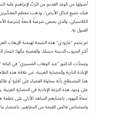
أصولها من الوعد القديم من الربِّ لإبراهيم عليه ال
فيك جميع قبائل الأرض”، وذهب معظم المفسِّرين الم
الكلاسيكي، والذي يضفي شرعيةً لاحقةً (شرعية الأم
القبول به.
ثم يختم “غارودي” هذه النتيجة لهيمنة الإرهاب ال
أكثرِ الحروب الدينية حسمًا، والقضية مآلها: انتحار ا
ويتحدّث الدكتور “عبد الوهاب المسيري” في كتابه “ال
الإبادة النازية والحضارة الغربية، عن علاقة هذه الظ
هذا المصطلح بأنه محاولة القضاء على أقليةٍ أو طائف
على وجود هذه النزعة الإبادية في الحضارة الغربية، وأنّ
حماةً لليهود، باعتبارهم الشاهد الأزلي على عظمة هذ
وامتصاص فائض القيمة من الجماهير، باعتصار ما ي