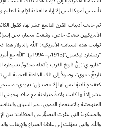
للسياسة الأمريكية إلى يومنا هذا، بذلك النسب الإلهي
تأسيس أمريكا ليس إلا إرادة العناية الإلهية لتعليم وت
ثم جاءت أدبيات القرن التاسع عشر لها، كقول الكات
الأمريكيين شعبٌ خاص، وشعبٌ مختار، نحن إسرائي
ثوابت هذه السياسة الأمريكية: “الله والدولار هما غذا
“ريتشارد نيكسون”(1913م– 4
“غارودي”: إنَّ تاريخ الغرب بأكمله محكومٌ بسيطرة الك
تاريخٌ دموي”، وصولاً إلى تلك الخِلطة العجيبة التي تش
كعقيدةٍ ثابتةٍ ليس لها إلا مصدران: يهودي- مسيحي
عشر إلا أنها كانت ولادةً متزامنة مع ميلاد وحوش الغا
المتوحشة والاستعمار الدموي، عبر السباق والتناف
والعسكرية التي غيَّرت التصوُّر عن العلاقات: بين ال
والله، والتي تحوَّلت إلى علاقة الصراع والإرهاب والدم