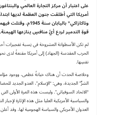
على اعتبار أن مركز التجارة العالمي والبنتاغون 
أمريكا التي أطلقت جنون العظمة لديها ابتداءً
وناكازاكي” باليابان س
قوةِ التدمير لردع أيِّ منافسٍ ينازعها الهيمنة.
نفسِها.
وخلاصة الحدث أن هناك خيانةً عظمى، ووجود مؤامرةٍ
الشرِّ” الجديدة، وهي: “الإسلام”، العدو الجديد للحضارة
“الاتحاد السوفياتي”. وليست هذه المرة الأولى التي 
والسياسية الأمريكية العليا مثل هذه الإثارة لإجبار 
العدوان الأمريكي والسياسة الهجومية لها، وقد أعلن