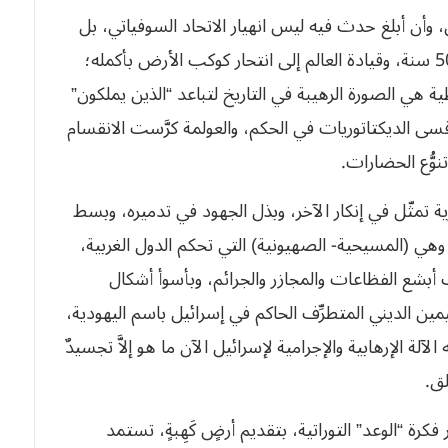
 وأن أبلغ حدث فيه ليس انهيار الاتحاد السوفياتي، بل
إفلاس الرأسمالية، بعد هذه الهيمنة الغربية طيلة 500 سنة، وقيادة العالم إلى انتحار كوكب الأرض بأكمله؛
ية هي الصورة الرهيبة في التاريخ لتباعد “الذين يملكون”
سى الديكتاتوريات في الحكم، والعولمة كرَّست الانقسام
نوُّع الحضارات.
ية تمثّل في إنكار الآخر، وبذل الجهود في تدميره، وبسط
ًا، وهي (المسيحية- الصهيونية) التي تحكم الدول الغربية،
ب أبشع الفظاعات والمجازر والجرائم، وبأسوأ أشكال
يمين الديني المتطرِّف الحاكم في إسرائيل باسم اليهودية،
 الآلة الإرهابية والإجرامية لإسرائيل الآن ما هو إلاَّ تجسيدٌ
لق.
فكرة “الوعد” التوراتية، بتقديم أرضٍ كَهِبةٍ، تستمد