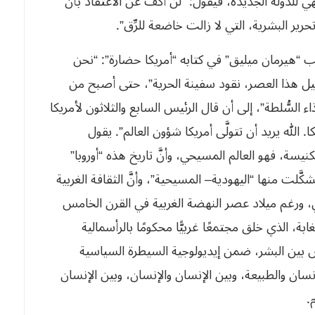
 للدولة الجديدة، فيقول: “لن أكفَّ عن الاعتقاد بأنَّ
حرير البشرية، التي لا زالت خاضعة للرِّق”.
ب “هيرمان ميليق” في كتابه “أمريكا حضارة”: “نحن
ل هذا العصر، نقود سفينة الحرية”، حتى أصبح من
ء السُّلطة”، إلى أن قال الرئيس السابع والثلاثون لأمريكا
199م): “الله مع أمريكا. الله يريد أن تتولَّى أمريكا شؤون العالم”. يقول
نيسة، فهو العالم المسيحي، وأنَّ تاريخ هذه “أوروبا”
كَّلت منها “اليهودية– المسيحية”، وأنَّ الثقافة الغربية
، ورغم ميلاد عصر النهضة الغربية في القرن الخامس
بة، الذي خلق مجتمعًا غربيًّا محكومًا بالرأسمالية
س بين البشر، ضمن إيديولوجية السيطرة السياسية
إنسان والطبيعة، وبين الإنسان والإنسان، وبين الإنسان
.