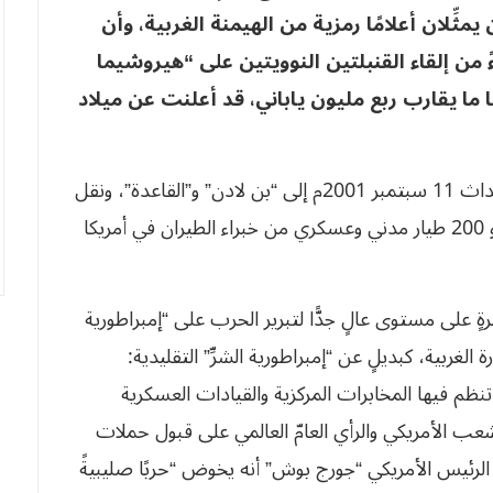
يمثِّلان أعلامًا رمزية من الهيمنة الغربية، وأن
 من إلقاء القنبلتين النوويتين على “هيروشيما
نة 1945م، وقتلت فيهما ما يقارب ربع مليون ياباني، قد أعلنت عن ميلاد
لم تكن الأسطوانة المشروخة في نِسبة تفجيرات أحداث 11 سبتمبر 2001م إلى “بن لادن” و”القاعدة”، ونقل
الحرب المقدسة (الجهاد) إلى أمريكا مقنعةً لدى نحو 200 طيار مدني وعسكري من خبراء الطيران في أمريكا
 على مستوى عالٍ جدًّا لتبرير الحرب على “إمبراطورية
 الغربية، كبديلٍ عن “إمبراطورية الشرِّ” التقليدية:
تنظم فيها المخابرات المركزية والقيادات العسكرية
الشعب الأمريكي والرأي العامّ العالمي على قبول حملات
 الرئيس الأمريكي “جورج بوش” أنه يخوض “حربًا صليبيةً