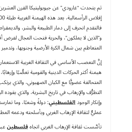
ثم يتحدث “غارودي” عن جيوبوليتيكا القرن العشرين،
فالتقدم انحرف إلى دمار الطبيعة والبشر، والديمقراط
و”الذين لا يملكون”، والحرية فتحت المجال لفرض أق
المتعاظم بين شمال الكرة الأرضية وجنوبها، وتدمير ت
إنَّ التعصب الأساسي في الثقافة الغربية الاستعمار
هيمنة أكثر الحركات الدينية والقومية تعصُّبًا وإرهاب
المتحالفة عضويًّا مع الكيان الصهيوني، والذي يرتك
التطرُّف والإرهاب في تاريخ البشرية، والذي يقوده ال
وإنكار الوجود
الفلسطيني
: دولةً وشعبًا، وما تمارسه
عمليٌّ لثقافة الإرهاب الغربي وبأسلحته ودعمه المط
تأسَّست ثقافة الإرهاب الغربي اتجاه
فلسطين
عبر 