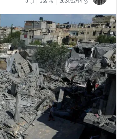
0
369
2024/02/14