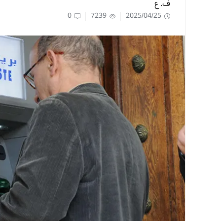
ف. ع
0
7239
2025/04/25