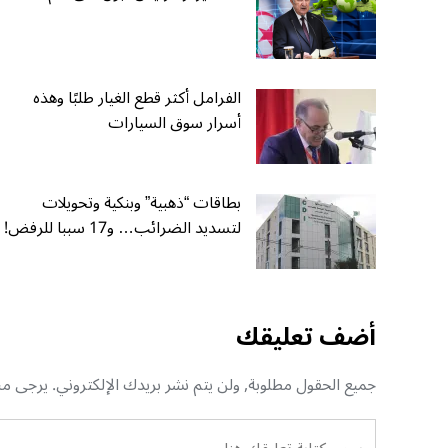
الفرامل أكثر قطع الغيار طلبًا وهذه
أسرار سوق السيارات
بطاقات “ذهبية” وبنكية وتحويلات
لتسديد الضرائب… و17 سببا للرفض!
أضف تعليقك
جميع الحقول مطلوبة, ولن يتم نشر بريدك الإلكتروني. يرجى منك