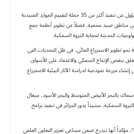
وفي سياق تعزيز حماية الموارد البحرية، كشف المسؤول عن تنفيذ أكثر من 35 حملة لتقييم الموارد الصيدية
 من خمس مناطق صيد محمية، فضلاً عن تطوير أنظمة جمع
ولوجيات الحديثة لحماية الثروة السمكية.
ئة نحو تطوير الاستزراع المائي، في ظل التحديات التي
لق بنقص الإنتاج السمكي والاعتماد على الأسواق
إنشاء مزرعة نموذجية لدراسة الآثار البيئية للاستزراع
لأسماك بالبحر الأبيض المتوسط والبحر الأسود، ميغال
ثروة السمكية، مشيداً بدور الجزائر في تنفيذ برامج
ية”، مؤكداً أنها تندرج ضمن مساعي تعزيز التعاون العلمي