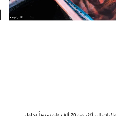
أرشيف
تتجه الجزائر لرفع إنتاجها من أسماك تربية المائيات إلى أكثر من 20 ألف طن سنوياً بحلول