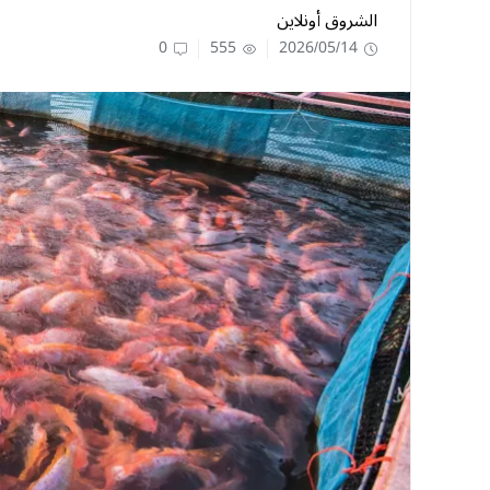
الشروق أونلاين
0
555
2026/05/14