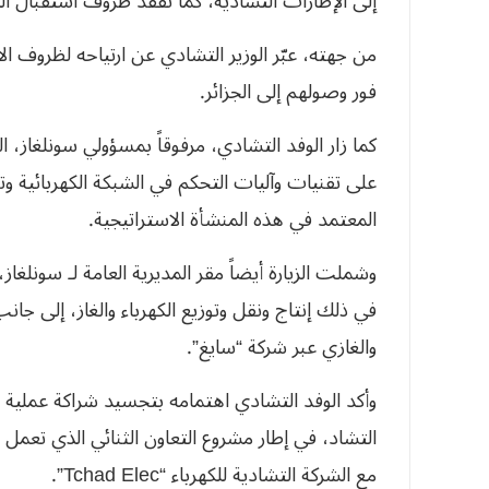
إلى الإطارات التشادية، كما تفقد ظروف استقبال ا
من جهته، عبّر الوزير التشادي عن ارتياحه لظروف ا
فور وصولهم إلى الجزائر.
كما زار الوفد التشادي، مرفوقاً بمسؤولي سونلغاز، ا
على تقنيات وآليات التحكم في الشبكة الكهربائية وت
المعتمد في هذه المنشأة الاستراتيجية.
وشملت الزيارة أيضاً مقر المديرية العامة لـ سونلغ
في ذلك إنتاج ونقل وتوزيع الكهرباء والغاز، إلى جان
والغازي عبر شركة “سايغ”.
وأكد الوفد التشادي اهتمامه بتجسيد شراكة عملية م
التشاد، في إطار مشروع التعاون الثنائي الذي تعمل 
مع الشركة التشادية للكهرباء “Tchad Elec”.