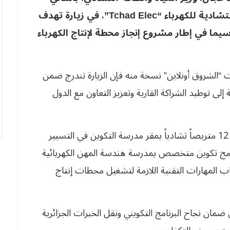
تشادية للكهرباء
“Tchad Elec”
، في زيارة تهدف
اسيما في إطار مشروع إنجاز محطة لإنتاج الكهرباء
 “الشروق أونلاين” نسخة منه فإن الزيارة تندرج ضمن
إلى توطيد الشراكة القارية وتعزيز التعاون مع الدول
وفي أولى محطات الزيارة، التقى الوزيران بفريق من 12 متربصاً تشادياً بمقر مدرسة التكوين في التسيير
امج تكوين متخصص بمدرسة هندسة المهن الكهربائية
ساب المهارات التقنية اللازمة لتشغيل محطات إنتاج
ضمان نجاح البرنامج التكويني ونقل الخبرات الجزائرية